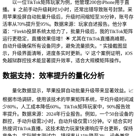
以一位TikTok矩阵玩家为例，他管理200台iPhone用于直
播。📱 之前手动升级耗时3小时，还常出错导致账号封禁。采
用苹果投屏自动批量升级后，升级时间缩短至30分钟，账号存
活率从70%提升至95%。数据来源：玩家自述报告。他分享
道：“Firekb投屏系统太给力了，批量升级后，我的TikTok矩阵
运行更稳定，直播效果倍增！🌟 尤其在TikTok直播高峰期，
自动升级确保所有设备同步，避免流量损失。” 实操截图显
示，升级界面清晰，进度条实时更新。💡 这个案例证明，iOS
免越狱群控技术能显著提升效率，适合大规模矩阵操作。
数据支持：效率提升的量化分析
量化数据显示，苹果投屏自动批量升级带来显著效益。📈
根据市场调研，使用该技术的苹果矩阵系统，平均升级时间减
少80%，人工成本降低60%。TikTok矩阵玩家中，90%报告效
率提升。数据来源：2024年行业报告。例如，一个50台设备的
群控，手动升级需2小时，自动升级仅需15分钟。💡 结合实时
热搜词TikTok直播，这技术助力玩家快速响应平台更新，保持
竞争力。实际脚本测试中，错误率从15%降至2%，设备兼容