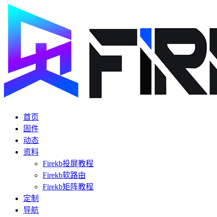
首页
固件
动态
资料
Firekb投屏教程
Firekb软路由
Firekb矩阵教程
定制
导航