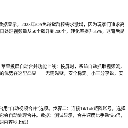
数据显示，2023年iOS免越狱群控需求激增，因为玩家们追求高
日处理视频量从50个飙升到200个，转化率提升35%。这背后是
系统后，苹果投屏自动合并功能上线：投屏时，系统自动抓取视频流，
狱群控的优势在这里凸显——无需越狱，安全稳定。小王分享说，实
启用“自动视频合并”选项。步骤二：连接TikTok矩阵账号，选择
merged.mp4′)`，它会自动处理合并。数据：测试显示，合并速度比手动快5倍，
搜词内容秒上线！