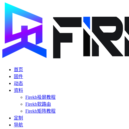
首页
固件
动态
资料
Firekb投屏教程
Firekb软路由
Firekb矩阵教程
定制
导航