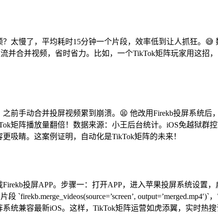
频？太慢了，平均耗时15分钟一个片段，效率低到让人抓狂。😅 
屏流并合并视频，省时省力。比如，一个TikTok矩阵玩家用这招，
号，之前手动合并投屏视频累到崩溃。😫 他改用Firekb投屏
ikTok矩阵播放量翻倍！数据来源：小王后台统计。iOS免越
更吸睛。这案例证明，自动化是TikTok矩阵的未来！
Firekb投屏APP。步骤一：打开APP，进入苹果投屏系统设置，
ekb.merge_videos(source=’screen’, output=’
阵系统兼容最新iOS。这样，TikTok矩阵运营如虎添翼，实时热