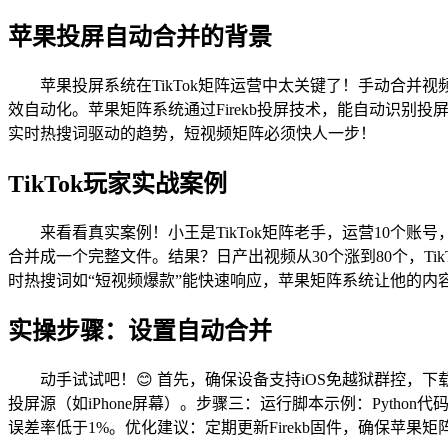
苹果投屏自动合并的背景
苹果投屏系统在TikTok矩阵运营中太关键了！手动合并视
效自动化。苹果矩阵系统通过Firekb投屏技术，能自动识别投
实时热搜词驱动的趋势，短视频矩阵必须快人一步！
TikTok玩家实战案例
来看看真实案例！小王是TikTok矩阵老手，运营10个账
合并成一个完整文件。结果？日产出视频从30个涨到80个，T
时热搜词如“短视频爆款”能快速响应，苹果矩阵系统让他的内容
实操步骤：设置自动合并
动手试试吧！😊 首先，确保设备支持iOS免越狱群控，下载
投屏源（如iPhone屏幕）。步骤三：运行脚本示例：Python代码片段 `fir
误差率低于1%。优化建议：定期更新Firekb固件，确保苹果矩