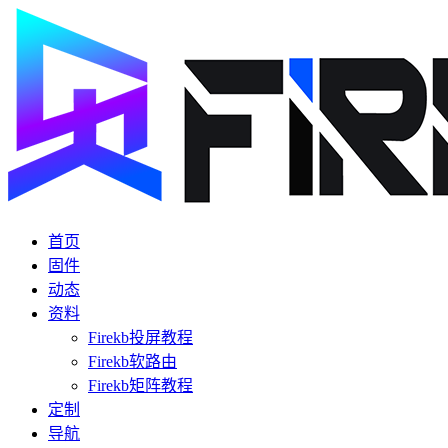
首页
固件
动态
资料
Firekb投屏教程
Firekb软路由
Firekb矩阵教程
定制
导航