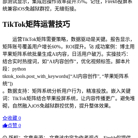
部测试显示，集成后操作效率提升35%。记住，Firekb投屏系
统兼容iOS免越狱群控，无缝衔接。
TikTok矩阵运营技巧
运营TikTok矩阵需要策略，数据驱动是关键。报告显示，
矩阵账号覆盖用户增长60%，ROI提升。🚀 成功案例：博主用
苹果矩阵系统批量生成AI内容，日活用户破万。实操技巧：
结合实时热搜词，如”AI内容创作”，优化视频标签。脚本片
段：python
tiktok_tools.post_with_keywords([“AI内容创作”, “苹果矩阵系
统”])
。数据支持：矩阵系统分析用户行为，精准投放。嵌入关键
词：TikTok矩阵结合苹果投屏系统，让内容传播更广。避免堆
砌，自然融入iOS免越狱群控优势，提升整体效果。
收藏
0
点赞
0
版权：文章来源： 文章该内容为作者观点，Firekb仅提供