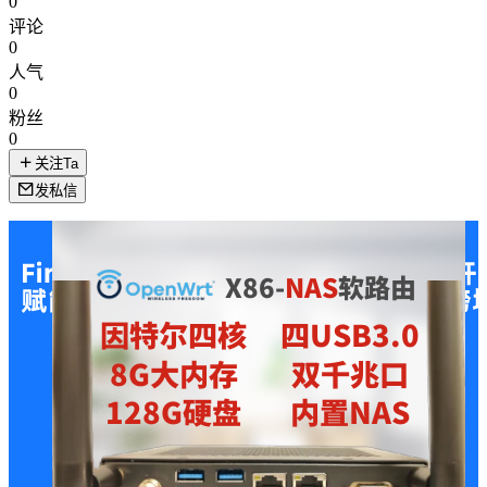
0
评论
0
人气
0
粉丝
0
关注Ta
发私信