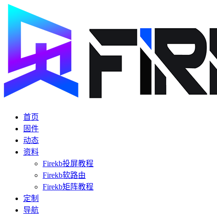
首页
固件
动态
资料
Firekb投屏教程
Firekb软路由
Firekb矩阵教程
定制
导航