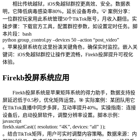
相比传统越狱，iOS免越狱群控更高效、安全。数据表
明，它降低病毒感染率80%，延长设备寿命。💡 案例分享：
一位群控玩家用此系统管理50个TikTok账号，月收入翻倍。实
操步骤：下载官方工具，配置群控参数，如设置定时任务。脚
本片段：bash
python group_control.py –devices 50 –action “post_video”
。苹果投屏系统在这里扮演关键角色，确保实时监控。嵌入关
键词：iOS免越狱群控让操作更流畅，Firekb投屏提升可视化
体验。
Firekb投屏系统应用
Firekb投屏系统是苹果矩阵系统的得力助手，数据支持投
屏延迟低于0.5秒，优化矩阵运营。🎯 实际案例：某团队用它
在TikTok直播中同步多屏，互动率提升40%。实操指南：连接
设备后，启动投屏软件，调整分辨率设置。脚本示例：
javascript
firekb.startCast({ resolution: “4K”, devices: “all” });
。结合TikTok矩阵，用户可实时调整内容策略。数据来源：内