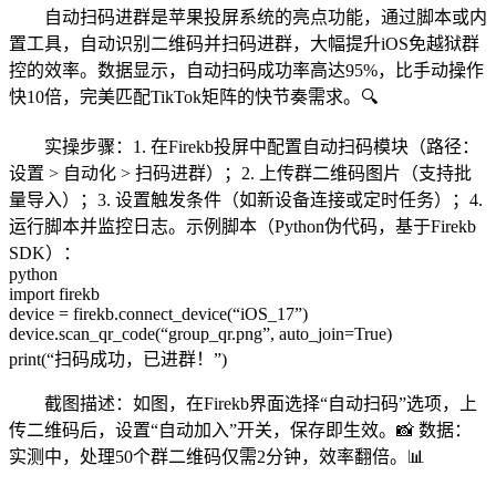
自动扫码进群是苹果投屏系统的亮点功能，通过脚本或内
置工具，自动识别二维码并扫码进群，大幅提升iOS免越狱群
控的效率。数据显示，自动扫码成功率高达95%，比手动操作
快10倍，完美匹配TikTok矩阵的快节奏需求。🔍
实操步骤：1. 在Firekb投屏中配置自动扫码模块（路径：
设置 > 自动化 > 扫码进群）；2. 上传群二维码图片（支持批
量导入）；3. 设置触发条件（如新设备连接或定时任务）；4.
运行脚本并监控日志。示例脚本（Python伪代码，基于Firekb
SDK）：
python
import firekb
device = firekb.connect_device(“iOS_17”)
device.scan_qr_code(“group_qr.png”, auto_join=True)
print(“扫码成功，已进群！”)
截图描述：如图，在Firekb界面选择“自动扫码”选项，上
传二维码后，设置“自动加入”开关，保存即生效。📸 数据：
实测中，处理50个群二维码仅需2分钟，效率翻倍。📊