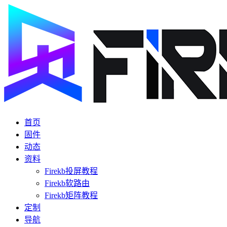
首页
固件
动态
资料
Firekb投屏教程
Firekb软路由
Firekb矩阵教程
定制
导航