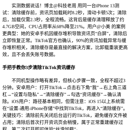
实测数据说话！博主@科技老周 用同一台iPhone 13测
试：清除缓存前，资讯页加载耗时8.2秒，滑动卡顿5次；清除
后，加载仅需2.3秒，全程流畅。这背后是缓存清理释放了约
4.7GB空间，CPU占用率从68%降至21%。用户@小美 的案例
更典型：她的安卓手机因缓存堆积导致资讯页“白屏”，清除后
立即恢复正常。TikTok官方也确认，90%的资讯加载异常与缓
存堆积相关，清除缓存是最直接的解决方案，比卸载重装更高
效，且不会丢失账号数据。
手把手教你3步清除TikTok资讯缓存
不同机型操作略有差异，但核心步骤一致，全程不超过3
分钟。安卓用户：打开TikTok→点击右下角“我”→右上角三道
杠→“设置与隐私”→“清除缓存”→勾选“资讯缓存”→确认清
除。iOS用户：路径基本相同，但需注意：iOS 15以上系统需
在“设置-通用-iPhone存储”中找到TikTok，再进入“清除缓存”。
关键技巧：清除前先关闭后台运行的TikTok，避免缓存文件被
占用；清除后首次打开资讯页会稍慢，属于正常重建缓存过
程，第二次打开即可体验“丝滑加载”。