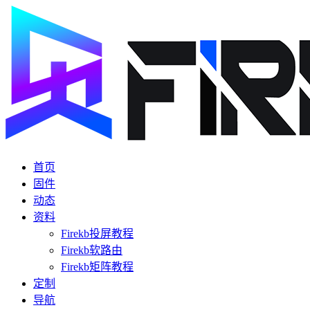
首页
固件
动态
资料
Firekb投屏教程
Firekb软路由
Firekb矩阵教程
定制
导航