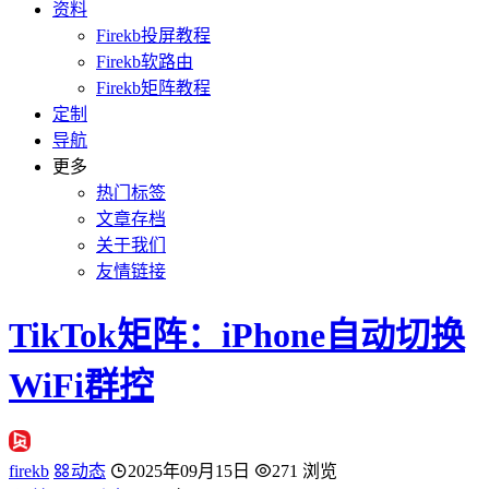
资料
Firekb投屏教程
Firekb软路由
Firekb矩阵教程
定制
导航
更多
热门标签
文章存档
关于我们
友情链接
TikTok矩阵：iPhone自动切换
WiFi群控
firekb
动态
2025年09月15日
271 浏览