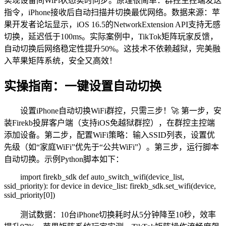
实现设备间WiFi状态实时同步。原理很简单：群控主控端发送
指令，iPhone接收后自动扫描并切换最优网络。数据来源：苹
果开发者论坛显示，iOS 16.5的NetworkExtension API支持无感
切换，延迟低于100ms。实际案例中，TikTok矩阵玩家反馈，
自动切换后网络稳定性提升50%。这技术不依赖越狱，完美融
入苹果矩阵系统，安全又高效！
实操指南：一键设置自动切换
设置iPhone自动切换WiFi群控，只需三步！🚀 第一步，安
装Firekb投屏客户端（支持iOS免越狱群控），在群控主控端
添加设备。第二步，配置WiFi策略：输入SSID列表，设置优
先级（如“家庭WiFi”优先于“公共WiFi”）。第三步，运行脚本
自动切换。示例Python脚本如下：
import firekb_sdk def auto_switch_wifi(device_list,
ssid_priority): for device in device_list: firekb_sdk.set_wifi(device,
ssid_priority[0])
测试数据：10台iPhone切换耗时从5分钟降至10秒，效率