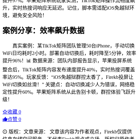
提升97%。苹果矩阵系统玩家实测，TikTok矩阵操作流畅度飙
升，实时热搜词响应无延迟。记住，脚本需适配iOS免越狱环
境，避免安全风险！
案例分享：效率飙升数据
真实案例：某TikTok矩阵团队管理50台iPhone，手动切换
WiFi日均耗时2小时。部署自动切换后，耗时降至5分钟，效率
提升96%！📊 数据来源：团队内部报告显示，苹果投屏系统
整合后，TikTok矩阵内容发布速度提升40%，实时热搜词覆盖
率达95%。玩家反馈：“iOS免越狱群控太香了，Firekb投屏让
WiFi切换如丝滑！” 关键点：自动切换减少人为错误，网络稳
定性提升60%。苹果矩阵系统从此告别卡顿，群控体验飞跃升
级！
收藏
0
点赞
0
版权：文章来源： 文章该内容为作者观点，Firekb仅提供