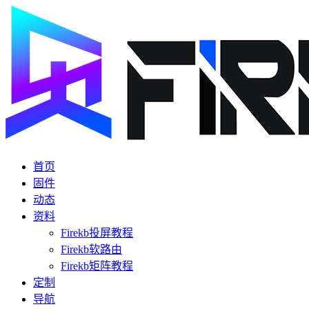
首页
固件
动态
资料
Firekb投屏教程
Firekb软路由
Firekb矩阵教程
定制
导航