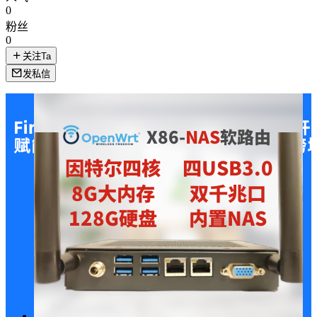
0
粉丝
0
关注Ta
发私信