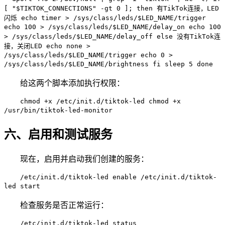
[ "$TIKTOK_CONNECTIONS" -gt 0 ]; then 有TikTok连接，LED
闪烁 echo timer > /sys/class/leds/$LED_NAME/trigger
echo 100 > /sys/class/leds/$LED_NAME/delay_on echo 100
> /sys/class/leds/$LED_NAME/delay_off else 没有TikTok连
接，关闭LED echo none >
/sys/class/leds/$LED_NAME/trigger echo 0 >
/sys/class/leds/$LED_NAME/brightness fi sleep 5 done
给这两个脚本添加执行权限：
chmod +x /etc/init.d/tiktok-led chmod +x
/usr/bin/tiktok-led-monitor
六、启用和测试服务
现在，启用并启动我们创建的服务：
/etc/init.d/tiktok-led enable /etc/init.d/tiktok-
led start
检查服务是否正常运行：
/etc/init.d/tiktok-led status