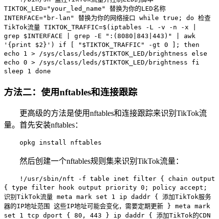
TIKTOK_LED="your_led_name" 替换为你的LED名称
INTERFACE="br-lan" 替换为你的网络接口 while true; do 检查
TikTok流量 TIKTOK_TRAFFIC=$(iptables -L -v -n -x |
grep $INTERFACE | grep -E ":(8080|843|443)" | awk
'{print $2}') if [ "$TIKTOK_TRAFFIC" -gt 0 ]; then
echo 1 > /sys/class/leds/$TIKTOK_LED/brightness else
echo 0 > /sys/class/leds/$TIKTOK_LED/brightness fi
sleep 1 done
方法二：使用nftables和连接跟踪
更高级的方法是使用nftables和连接跟踪来识别TikTok流
量。首先安装nftables：
opkg install nftables
然后创建一个nftables规则集来识别TikTok流量：
!/usr/sbin/nft -f table inet filter { chain output
{ type filter hook output priority 0; policy accept;
识别TikTok流量 meta mark set 1 ip daddr { 添加TikTok服务
器的IP地址范围 这些IP地址可能会变化，需要定期更新 } meta mark
set 1 tcp dport { 80, 443 } ip daddr { 添加TikTok的CDN