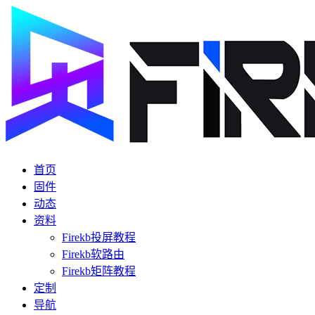
首页
固件
动态
资料
Firekb投屏教程
Firekb软路由
Firekb矩阵教程
定制
导航