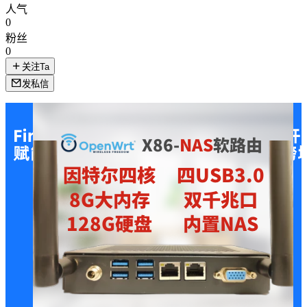
人气
0
粉丝
0
关注Ta
发私信