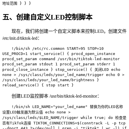
地址范围 } } }
五、创建自定义LED控制脚本
现在，我们将创建一个自定义脚本来控制LED。创建文件
/etc/init.d/tiktok-led：
!/bin/sh /etc/rc.common START=95 STOP=10
USE_PROCD=1 start_service() { procd_open_instance
procd_set_param command /usr/bin/tiktok-led-monitor
procd_set_param stdout 1 procd_set_param stderr 1
procd_close_instance } stop_service() { 关闭LED echo
none > /sys/class/leds/your_led_name/trigger echo 0 >
/sys/class/leds/your_led_name/brightness }
reload_service() { stop start }
创建LED监控脚本 /usr/bin/tiktok-led-monitor：
!/bin/sh LED_NAME="your_led_name" 替换为你的LED名称
设置LED触发器为默认值 echo none >
/sys/class/leds/$LED_NAME/trigger while true; do 检查是
否有TikTok连接 TIKTOK_CONNECTIONS=$(conntrack -L -p tcp
--dport 443 2>/dev/null | grep -i "tiktok" | wc -l) if