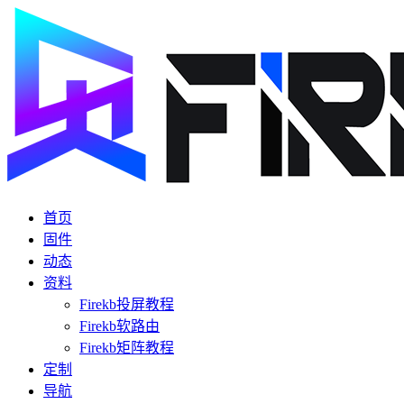
首页
固件
动态
资料
Firekb投屏教程
Firekb软路由
Firekb矩阵教程
定制
导航