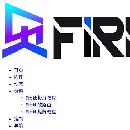
首页
固件
动态
资料
Firekb投屏教程
Firekb软路由
Firekb矩阵教程
定制
导航