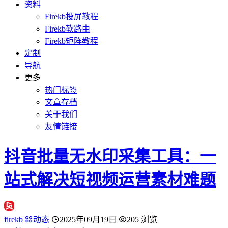
资料
Firekb投屏教程
Firekb软路由
Firekb矩阵教程
定制
导航
更多
热门标签
文章存档
关于我们
友情链接
抖音批量无水印采集工具：一
站式解决短视频运营素材难题
firekb
动态
2025年09月19日
205 浏览