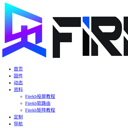
首页
固件
动态
资料
Firekb投屏教程
Firekb软路由
Firekb矩阵教程
定制
导航