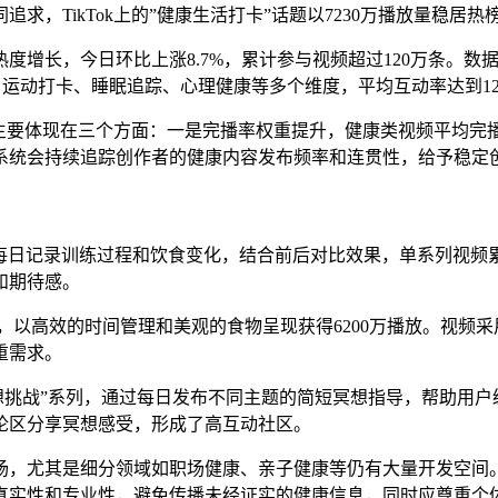
求，TikTok上的”健康生活打卡”话题以7230万播放量稳居
增长，今日环比上涨8.7%，累计参与视频超过120万条。数据
、运动打卡、睡眠追踪、心理健康等多个维度，平均互动率达到12
斜，主要体现在三个方面：一是完播率权重提升，健康类视频平均完
系统会持续追踪创作者的健康内容发布频率和连贯性，给予稳定创
，通过每日记录训练过程和饮食变化，结合前后对比效果，单系列视
和期待感。
”视频，以高效的时间管理和美观的食物呈现获得6200万播放。视
重需求。
”5分钟冥想挑战”系列，通过每日发布不同主题的简短冥想指导，帮助
论区分享冥想感受，形成了高互动社区。
场，尤其是细分领域如职场健康、亲子健康等仍有大量开发空间
真实性和专业性，避免传播未经证实的健康信息，同时应尊重个