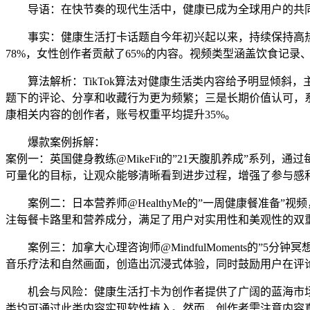
导语：在快节奏的现代生活中，健康已成为全球用户的共同追
事实：健康生活打卡话题自今年初兴起以来，持续保持高热度
78%，女性创作者贡献了65%的内容。视频类型涵盖饮食记录
算法解析：TikTok算法对健康生活类内容给予明显倾
题下的评论、分享和收藏行为更为频繁；三是长期价值认可，
康相关内容的创作者，账号权重平均提升35%。
爆款案例拆解：
案例一：英国健身教练@MikeFit的”21天腹肌养成”系列
可量化的目标，让观众能够清晰看到进步过程，增强了参与感
案例二：日本营养师@HealthyMe的”一周健康餐准备
注每餐卡路里和营养成分，满足了用户对实用性和美观性的双
案例三：加拿大心理咨询师@MindfulMoments的
音乐疗法和自然画面，创造出沉浸式体验，同时鼓励用户在评
机会与风险：健康生活打卡为创作者提供了广阔的蓝海市
类均可通过此类内容实现软性植入。然而，创作者需注意内容