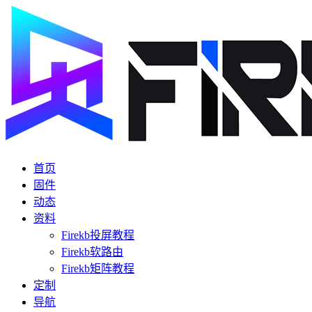
首页
固件
动态
资料
Firekb投屏教程
Firekb软路由
Firekb矩阵教程
定制
导航