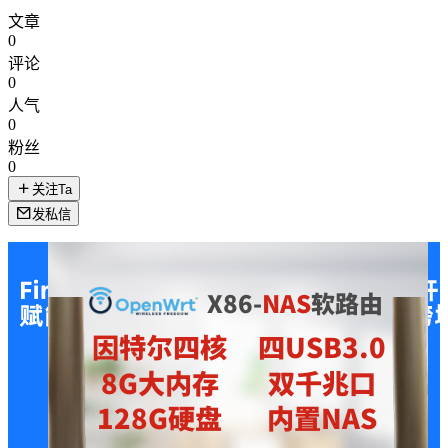
文章
0
评论
0
人气
0
粉丝
0
关注Ta
发私信