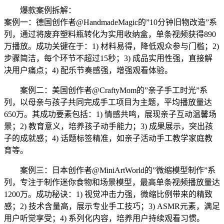
爆款案例拆解：
案例一：德国创作者@HandmadeMagic的”10分钟旧物改造”系
列，通过将废弃塑料瓶转化为实用收纳盒，单条视频获得890
万播放。成功关键在于：1) 材料易得，降低观众参与门槛；2)
步骤简洁，每个环节不超过15秒；3) 成品实用性强，直接解
决用户痛点；4) 配乐节奏感强，增强观看体验。
案例二：美国创作者@CraftyMom的”亲子手工时光”系
列，以母亲与孩子共同完成手工项目为主题，平均播放量达
650万。其成功要素包括：1) 情感共鸣，展现亲子互动温馨场
景；2) 教育意义，培养孩子动手能力；3) 成果展示，突出孩
子的成就感；4) 话题标签精准，如亲子活动手工教学家庭教
育等。
案例三：日本创作者@MiniArtWorld的”微缩模型制作”系
列，专注于制作迷你食物和场景模型，最高单条视频播放量达
1200万。成功秘诀：1) 视觉冲击力强，微缩比例带来的精致
感；2) 技术含量高，展示专业手工技巧；3) ASMR元素，满足
用户听觉享受；4) 系列化内容，培养用户持续观看习惯。