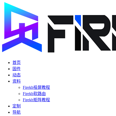
首页
固件
动态
资料
Firekb投屏教程
Firekb软路由
Firekb矩阵教程
定制
导航