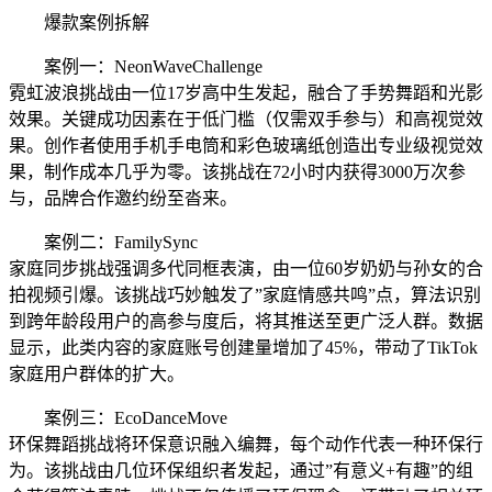
爆款案例拆解
案例一：NeonWaveChallenge
霓虹波浪挑战由一位17岁高中生发起，融合了手势舞蹈和光影
效果。关键成功因素在于低门槛（仅需双手参与）和高视觉效
果。创作者使用手机手电筒和彩色玻璃纸创造出专业级视觉效
果，制作成本几乎为零。该挑战在72小时内获得3000万次参
与，品牌合作邀约纷至沓来。
案例二：FamilySync
家庭同步挑战强调多代同框表演，由一位60岁奶奶与孙女的合
拍视频引爆。该挑战巧妙触发了”家庭情感共鸣”点，算法识别
到跨年龄段用户的高参与度后，将其推送至更广泛人群。数据
显示，此类内容的家庭账号创建量增加了45%，带动了TikTok
家庭用户群体的扩大。
案例三：EcoDanceMove
环保舞蹈挑战将环保意识融入编舞，每个动作代表一种环保行
为。该挑战由几位环保组织者发起，通过”有意义+有趣”的组