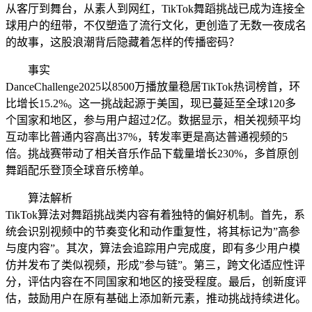
从客厅到舞台，从素人到网红，TikTok舞蹈挑战已成为连接全
球用户的纽带，不仅塑造了流行文化，更创造了无数一夜成名
的故事，这股浪潮背后隐藏着怎样的传播密码？
事实
DanceChallenge2025以8500万播放量稳居TikTok热词榜首，环
比增长15.2%。这一挑战起源于美国，现已蔓延至全球120多
个国家和地区，参与用户超过2亿。数据显示，相关视频平均
互动率比普通内容高出37%，转发率更是高达普通视频的5
倍。挑战赛带动了相关音乐作品下载量增长230%，多首原创
舞蹈配乐登顶全球音乐榜单。
算法解析
TikTok算法对舞蹈挑战类内容有着独特的偏好机制。首先，系
统会识别视频中的节奏变化和动作重复性，将其标记为”高参
与度内容”。其次，算法会追踪用户完成度，即有多少用户模
仿并发布了类似视频，形成”参与链”。第三，跨文化适应性评
分，评估内容在不同国家和地区的接受程度。最后，创新度评
估，鼓励用户在原有基础上添加新元素，推动挑战持续进化。