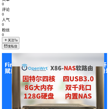
0
评论
0
人气
0
粉丝
0
关注Ta
发私信