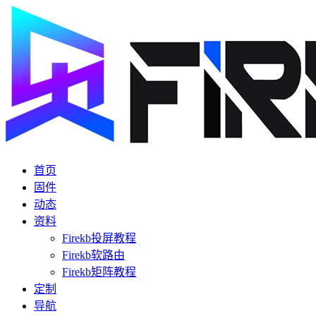
首页
固件
动态
资料
Firekb投屏教程
Firekb软路由
Firekb矩阵教程
定制
导航