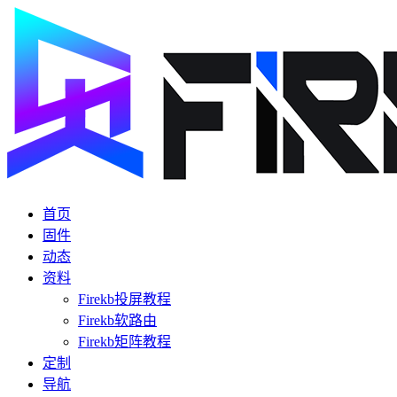
首页
固件
动态
资料
Firekb投屏教程
Firekb软路由
Firekb矩阵教程
定制
导航