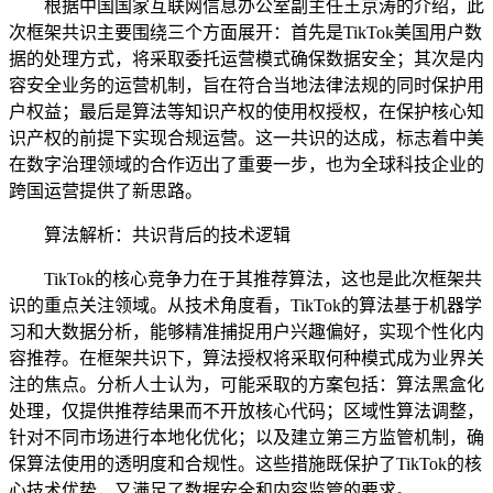
根据中国国家互联网信息办公室副主任王京涛的介绍，此
次框架共识主要围绕三个方面展开：首先是TikTok美国用户数
据的处理方式，将采取委托运营模式确保数据安全；其次是内
容安全业务的运营机制，旨在符合当地法律法规的同时保护用
户权益；最后是算法等知识产权的使用权授权，在保护核心知
识产权的前提下实现合规运营。这一共识的达成，标志着中美
在数字治理领域的合作迈出了重要一步，也为全球科技企业的
跨国运营提供了新思路。
算法解析：共识背后的技术逻辑
TikTok的核心竞争力在于其推荐算法，这也是此次框架共
识的重点关注领域。从技术角度看，TikTok的算法基于机器学
习和大数据分析，能够精准捕捉用户兴趣偏好，实现个性化内
容推荐。在框架共识下，算法授权将采取何种模式成为业界关
注的焦点。分析人士认为，可能采取的方案包括：算法黑盒化
处理，仅提供推荐结果而不开放核心代码；区域性算法调整，
针对不同市场进行本地化优化；以及建立第三方监管机制，确
保算法使用的透明度和合规性。这些措施既保护了TikTok的核
心技术优势，又满足了数据安全和内容监管的要求。