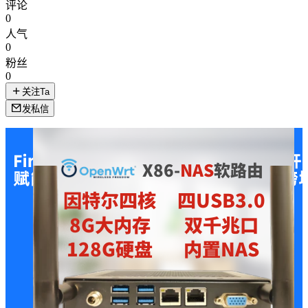
评论
0
人气
0
粉丝
0
关注Ta
发私信