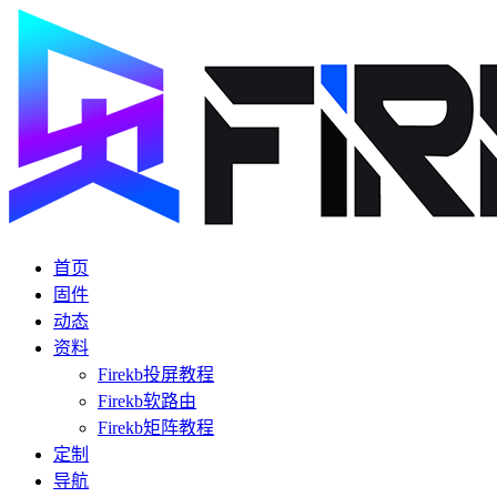
首页
固件
动态
资料
Firekb投屏教程
Firekb软路由
Firekb矩阵教程
定制
导航