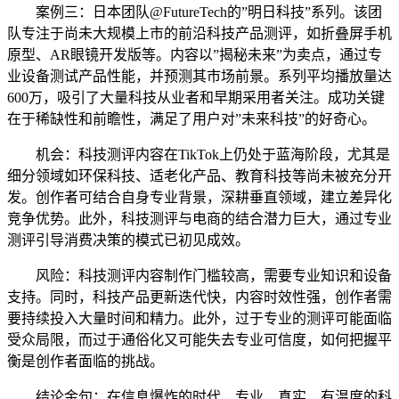
案例三：日本团队@FutureTech的”明日科技”系列。该团
队专注于尚未大规模上市的前沿科技产品测评，如折叠屏手机
原型、AR眼镜开发版等。内容以”揭秘未来”为卖点，通过专
业设备测试产品性能，并预测其市场前景。系列平均播放量达
600万，吸引了大量科技从业者和早期采用者关注。成功关键
在于稀缺性和前瞻性，满足了用户对”未来科技”的好奇心。
机会：科技测评内容在TikTok上仍处于蓝海阶段，尤其是
细分领域如环保科技、适老化产品、教育科技等尚未被充分开
发。创作者可结合自身专业背景，深耕垂直领域，建立差异化
竞争优势。此外，科技测评与电商的结合潜力巨大，通过专业
测评引导消费决策的模式已初见成效。
风险：科技测评内容制作门槛较高，需要专业知识和设备
支持。同时，科技产品更新迭代快，内容时效性强，创作者需
要持续投入大量时间和精力。此外，过于专业的测评可能面临
受众局限，而过于通俗化又可能失去专业可信度，如何把握平
衡是创作者面临的挑战。
结论金句：在信息爆炸的时代，专业、真实、有温度的科