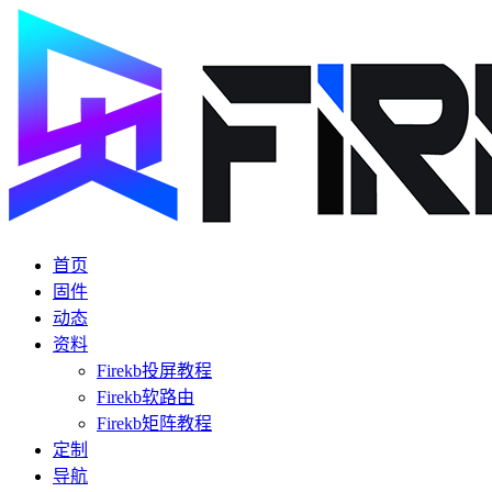
首页
固件
动态
资料
Firekb投屏教程
Firekb软路由
Firekb矩阵教程
定制
导航