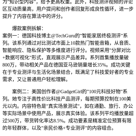
为”知识型内容”，给予更高权重。此外，科技测评视频的评论
区互动质量高，用户提问和创作者回复形成良性循环，进一步
提升了内容在算法中的评分。
爆款案例拆解：
案例一：德国科技博主@TechGuru的”智能家居终极测评”系
列。该系列通过对比测试市面上10款热门智能音箱，从音质、
智能响应、隐私保护等多维度进行评分。视频采用”分屏对比
+数据可视化”形式，直观展示产品差异。系列首集播放量破
800万，带动相关产品在德国亚马逊销量增长35%。成功关键
在于专业测评与生活化场景结合，既满足了科技爱好者的专业
需求，又让普通用户轻松理解。
案例二：美国创作者@GadgetGirl的”100元科技好物”系
列。她专注于高性价比科技产品测评，每期预算控制在100美
元以内。内容特色是”真实场景测试”，如在通勤、旅行、办公
等实际场景中使用产品，展示真实体验。该系列平均播放量超
过500万，带货转化率达8.5%。成功要素是精准定位预算有限
的年轻群体，以及”亲民价格+专业测评”的内容组合。