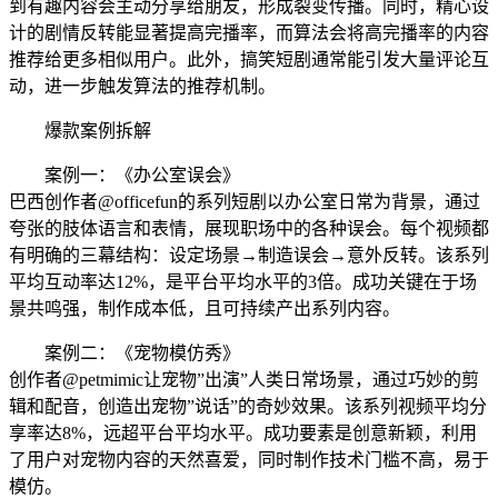
到有趣内容会主动分享给朋友，形成裂变传播。同时，精心设
计的剧情反转能显著提高完播率，而算法会将高完播率的内容
推荐给更多相似用户。此外，搞笑短剧通常能引发大量评论互
动，进一步触发算法的推荐机制。
爆款案例拆解
案例一：《办公室误会》
巴西创作者@officefun的系列短剧以办公室日常为背景，通过
夸张的肢体语言和表情，展现职场中的各种误会。每个视频都
有明确的三幕结构：设定场景→制造误会→意外反转。该系列
平均互动率达12%，是平台平均水平的3倍。成功关键在于场
景共鸣强，制作成本低，且可持续产出系列内容。
案例二：《宠物模仿秀》
创作者@petmimic让宠物”出演”人类日常场景，通过巧妙的剪
辑和配音，创造出宠物”说话”的奇妙效果。该系列视频平均分
享率达8%，远超平台平均水平。成功要素是创意新颖，利用
了用户对宠物内容的天然喜爱，同时制作技术门槛不高，易于
模仿。