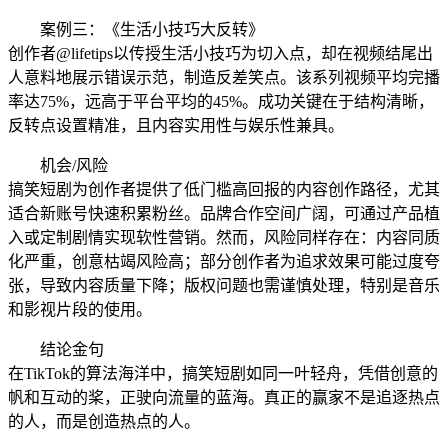
案例三：《生活小技巧大反转》
创作者@lifetips以传授生活小技巧为切入点，却在视频结尾出
人意料地展示错误示范，制造反差笑点。该系列视频平均完播
率达75%，远高于平台平均的45%。成功关键在于结构清晰，
反转点设置精准，且内容实用性与娱乐性兼具。
机会/风险
搞笑短剧为创作者提供了低门槛高回报的内容创作路径，尤其
适合新账号快速积累粉丝。品牌合作空间广阔，可通过产品植
入或定制剧情实现软性营销。然而，风险同样存在：内容同质
化严重，创意枯竭风险高；部分创作者为追求效果可能过度夸
张，导致内容质量下降；版权问题也需谨慎处理，特别是音乐
和影视片段的使用。
结论金句
在TikTok的算法海洋中，搞笑短剧如同一叶轻舟，凭借创意的
帆和互动的桨，正驶向流量的蓝海。真正的赢家不是追逐热点
的人，而是创造热点的人。