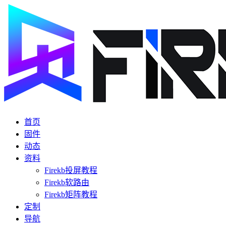
首页
固件
动态
资料
Firekb投屏教程
Firekb软路由
Firekb矩阵教程
定制
导航