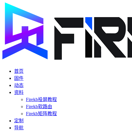
首页
固件
动态
资料
Firekb投屏教程
Firekb软路由
Firekb矩阵教程
定制
导航