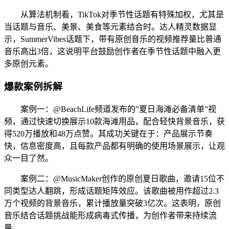
从算法机制看，TikTok对季节性话题有特殊加权，尤其是
当话题与音乐、美景、美食等元素结合时。达人精灵数据显
示，SummerVibes话题下，带有原创音乐的视频推荐量比普通
音乐高出3倍，这说明平台鼓励创作者在季节性话题中融入更
多原创元素。
爆款案例拆解
案例一：@BeachLife频道发布的”夏日海滩必备清单”视
频，通过快速切换展示10款海滩用品，配合轻快背景音乐，获
得520万播放和48万点赞。其成功关键在于：产品展示节奏
快，信息密度高，且每款产品都有明确的使用场景展示，让观
众一目了然。
案例二：@MusicMaker创作的原创夏日歌曲，邀请15位不
同类型达人翻跳，形成话题矩阵效应。该歌曲被用作超过2.3
万个视频的背景音乐，累计播放量突破3亿次。这表明，原创
音乐结合话题挑战能形成病毒式传播，为创作者带来持续流
量。