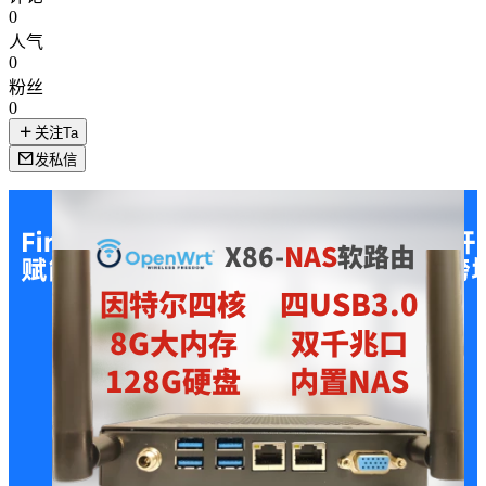
0
人气
0
粉丝
0
关注Ta
发私信