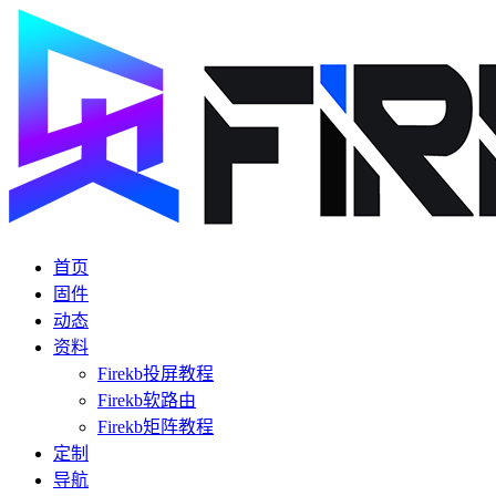
首页
固件
动态
资料
Firekb投屏教程
Firekb软路由
Firekb矩阵教程
定制
导航