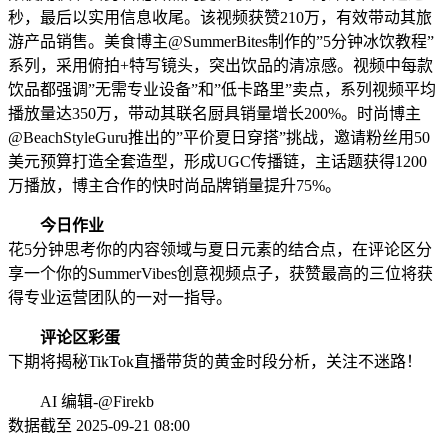
秒，最后以实用信息收尾。该视频获赞210万，有效带动其旅
游产品销售。美食博主@SummerBites制作的”5分钟冰饮教程”
系列，采用俯拍+特写镜头，突出饮品的清凉感。视频中每款
饮品都强调”无需专业设备”和”低卡路里”卖点，系列视频平均
播放量达350万，带动其联名厨具销量增长200%。时尚博主
@BeachStyleGuru推出的”平价夏日穿搭”挑战，邀请粉丝用50
美元预算打造全套造型，形成UGC传播链，主话题获得1200
万播放，博主合作的快时尚品牌销量提升75%。
今日作业
花5分钟思考你的内容领域与夏日元素的结合点，在评论区分
享一个你的SummerVibes创意视频点子，获赞最高的三位将获
得专业运营团队的一对一指导。
评论区彩蛋
下期将揭秘TikTok直播带货的黄金时段分析，关注不迷路！
AI 编辑-@Firekb
数据截至 2025-09-21 08:00