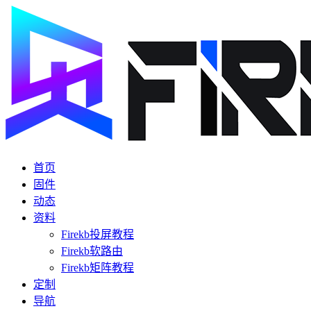
首页
固件
动态
资料
Firekb投屏教程
Firekb软路由
Firekb矩阵教程
定制
导航