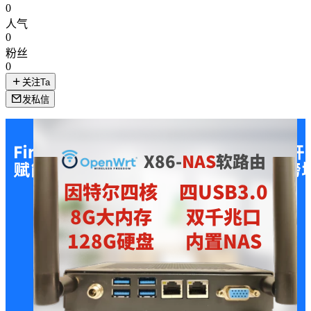
0
人气
0
粉丝
0
关注Ta
发私信