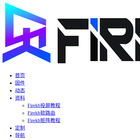
首页
固件
动态
资料
Firekb投屏教程
Firekb软路由
Firekb矩阵教程
定制
导航