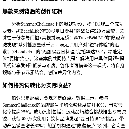
爆款案例背后的创作逻辑
分析SummerChallenge下的爆款视频，我们发现三个成功
要素。@BeachLife的”30秒夏日变身”挑战获得520万点赞，关
键在于低参与门槛+高视觉满足感；@TravelWithMe的”隐藏海
滩发现”系列播放量破千万，满足了用户对”独特体验”的追
求；@FoodieFun的”无厨房夏日料理”完播率达35%，精准定
位”便捷”痛点。这些案例共同特点是：解决用户具体问题+提
供视觉享受+降低参与难度。创作者可借鉴这一模式，将自身
领域与季节元素结合，创造差异化内容。
如何将热词转化为实际收益？
热词只是起点，变现才是终点。数据显示，参与
SummerChallenge的品牌账号平均涨粉速度提升40%，带货转
化率提高25%。成功案例包括：运动品牌结合挑战推出专属滤
镜，获得300万次使用；饮料品牌发起”夏日特调”子挑战，带
动产品销量增长60%；旅游机构通过”隐藏景点”系列，咨询量