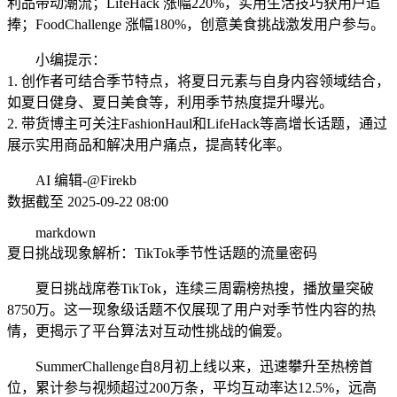
利品带动潮流；LifeHack 涨幅220%，实用生活技巧获用户追
捧；FoodChallenge 涨幅180%，创意美食挑战激发用户参与。
小编提示：
1. 创作者可结合季节特点，将夏日元素与自身内容领域结合，
如夏日健身、夏日美食等，利用季节热度提升曝光。
2. 带货博主可关注FashionHaul和LifeHack等高增长话题，通过
展示实用商品和解决用户痛点，提高转化率。
AI 编辑-@Firekb
数据截至 2025-09-22 08:00
markdown
夏日挑战现象解析：TikTok季节性话题的流量密码
夏日挑战席卷TikTok，连续三周霸榜热搜，播放量突破
8750万。这一现象级话题不仅展现了用户对季节性内容的热
情，更揭示了平台算法对互动性挑战的偏爱。
SummerChallenge自8月初上线以来，迅速攀升至热榜首
位，累计参与视频超过200万条，平均互动率达12.5%，远高