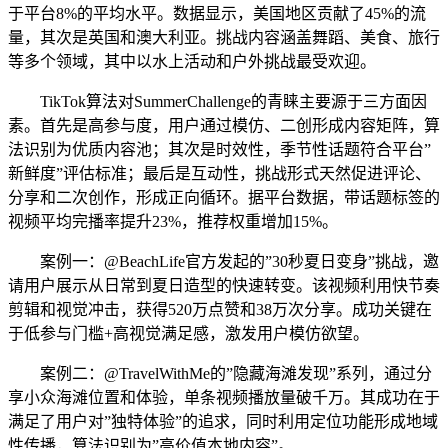
于平台8%的平均水平。数据显示，美国地区贡献了45%的流
量，其次是英国和澳大利亚。挑战内容涵盖舞蹈、美食、旅行
等多个领域，其中以水上活动和户外挑战最受欢迎。
TikTok算法对SummerChallenge的青睐主要源于三方面因
素。首先是高参与度，用户通过模仿、二创形成内容矩阵，算
法识别为优质内容池；其次是时效性，季节性话题符合平台”
新鲜度”评估标准；最后是互动性，挑战形式天然促进评论、
分享和二次创作，形成正向循环。据平台数据，带话题标签的
视频平均完播率提升23%，推荐权重增加15%。
案例一：@BeachLife官方发起的”30秒夏日变身”挑战，邀
请用户展示从日常到夏日造型的快速转变。该视频利用快节奏
剪辑和视觉冲击，获得520万点赞和38万次分享。成功关键在
于低参与门槛+高视觉满足感，激发用户模仿欲望。
案例二：@TravelWithMe的”隐藏海滩发现”系列，通过分
享小众海滩位置和体验，单条视频播放量破千万。其成功在于
满足了用户对”独特体验”的追求，同时利用定位功能形成地域
性传播，算法识别为”高价值本地内容”。