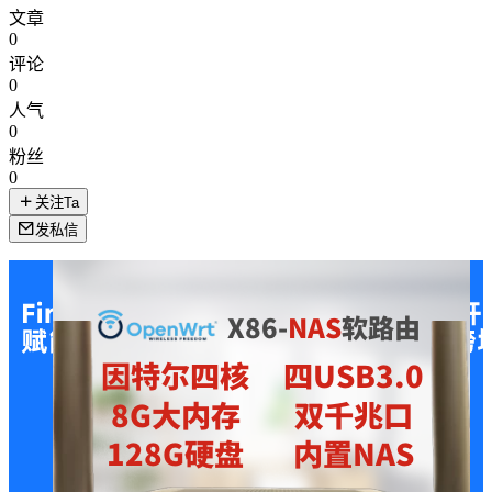
文章
0
评论
0
人气
0
粉丝
0
关注Ta
发私信