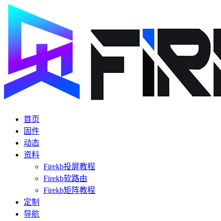
首页
固件
动态
资料
Firekb投屏教程
Firekb软路由
Firekb矩阵教程
定制
导航