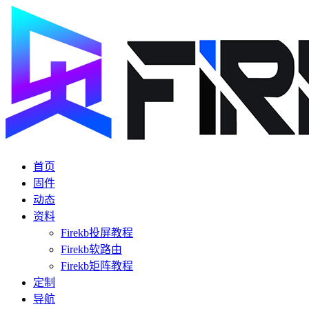
首页
固件
动态
资料
Firekb投屏教程
Firekb软路由
Firekb矩阵教程
定制
导航