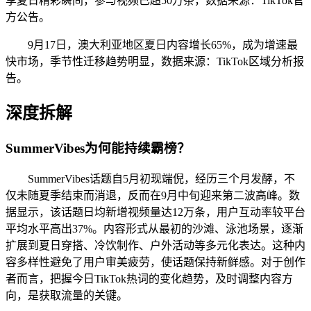
享夏日精彩瞬间，参与视频已超50万条，数据来源：TikTok官
方公告。
9月17日，澳大利亚地区夏日内容增长65%，成为增速最
快市场，季节性迁移趋势明显，数据来源：TikTok区域分析报
告。
深度拆解
SummerVibes为何能持续霸榜？
SummerVibes话题自5月初现端倪，经历三个月发酵，不
仅未随夏季结束而消退，反而在9月中旬迎来第二波高峰。数
据显示，该话题日均新增视频量达12万条，用户互动率较平台
平均水平高出37%。内容形式从最初的沙滩、泳池场景，逐渐
扩展到夏日穿搭、冷饮制作、户外活动等多元化表达。这种内
容多样性避免了用户审美疲劳，使话题保持新鲜感。对于创作
者而言，把握今日TikTok热词的变化趋势，及时调整内容方
向，是获取流量的关键。