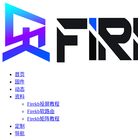
首页
固件
动态
资料
Firekb投屏教程
Firekb软路由
Firekb矩阵教程
定制
导航