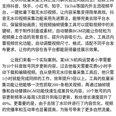
支持抖音、快手、小红书、知乎、TikTok等国内外主流视频平
台，一键批量下载无水印视频，让内容采集变得简单高效。抖
音无水印视频采集功能采用先进算法，能够完美去除平台水
印，保留原始画质；短视频抽帧镜像工具可以提取视频中的关
键帧，用于制作封面或素材；自动替换BGM功能让你轻松为
视频换上合适的背景音乐，提升内容吸引力。此外，工具还内
置视频优化功能，自动调整视频尺寸、格式，适配不同平台发
布要求，让你的内容在各平台都能获得最佳展示效果。
让我们来看一个实际案例。某MCN机构运营者小李需要
为10个抖音账号同步更新内容，过去他每天需要花费6小时手
动下载和编辑视频。自从使用无水印批量采集工具后，他只需
1小时就能完成同样的工作，效率提升5倍以上。工具的批量采
集功能让他能够一次性抓取200+条相关视频，再通过抽帧镜
像和自动替换BGM功能快速生成差异化内容，10个账号的内
容更新频率从每周3次提升到每日更新，粉丝增长速度提升了
40%。更重要的是，由于去除了水印并进行了内容优化，视频
的完播率和互动率也显著提高，为账号带来了更多自然流量。