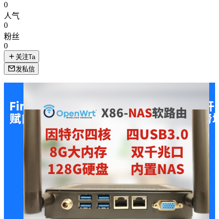
0
人气
0
粉丝
0
关注Ta
发私信