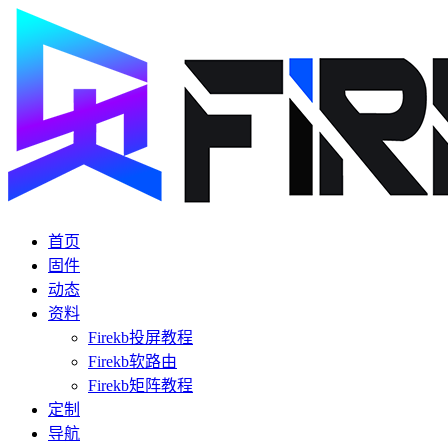
首页
固件
动态
资料
Firekb投屏教程
Firekb软路由
Firekb矩阵教程
定制
导航