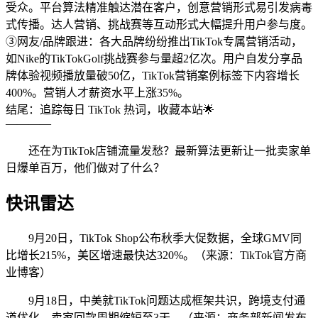
受众。平台算法精准触达潜在客户，创意营销形式易引发病毒
式传播。达人营销、挑战赛等互动形式大幅提升用户参与度。
③网友/品牌跟进：各大品牌纷纷推出TikTok专属营销活动，
如Nike的TikTokGolf挑战赛参与量超2亿次。用户自发分享品
牌体验视频播放量破50亿，TikTok营销案例标签下内容增长
400%。营销人才薪资水平上涨35%。
结尾：追踪每日 TikTok 热词，收藏本站🌟
————
还在为TikTok店铺流量发愁？最新算法更新让一批卖家单
日爆单百万，他们做对了什么？
快讯雷达
9月20日，TikTok Shop公布秋季大促数据，全球GMV同
比增长215%，美区增速最快达320%。（来源：TikTok官方商
业博客）
9月18日，中美就TikTok问题达成框架共识，跨境支付通
道优化，卖家回款周期缩短至3天。（来源：商务部新闻发布