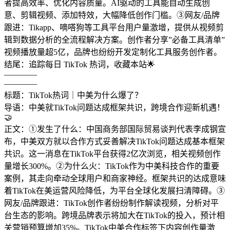
者提高效率、优化内容质量。AI驱动的工具能自动生成创
意、剪辑视频、添加特效，大幅降低创作门槛。③网友/品牌
跟进：Tikapp、嘀嗒狗等工具平台用户量激增，提供从视频剪
辑到数据分析的全流程解决方案。创作者分享”必备工具清单”
视频播放量超5亿，品牌也纷纷开发定制化工具服务创作者。
结尾：追踪每日 TikTok 热词，收藏本站🌟
————
————
标题：TikTok热词｜中美为什么爆了？
导语：中美就TikTok问题达成框架共识，跨境合作迎新机遇！
🤝
正文：①发生了什么：中国商务部国际贸易谈判代表李成钢宣
布，中美双方就以合作方式妥善解决TikTok问题达成基本框架
共识。这一消息在TikTok平台获得2亿次浏览，相关视频创作
量增长300%。②为什么火：TikTok作为中美科技合作的重要
案例，其走向牵动全球用户和商家神经。框架共识的达成意味
着TikTok在美运营风险降低，为平台全球化发展扫清障碍。③
网友/品牌跟进：TikTok创作者纷纷制作解读视频，分析对平
台生态的影响。跨境品牌表示将加大在TikTok的投入，预计相
关营销预算增加35%。TikTok中美合作标签下内容创作量激