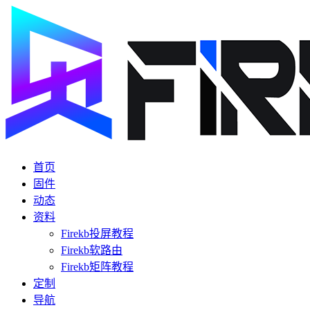
首页
固件
动态
资料
Firekb投屏教程
Firekb软路由
Firekb矩阵教程
定制
导航