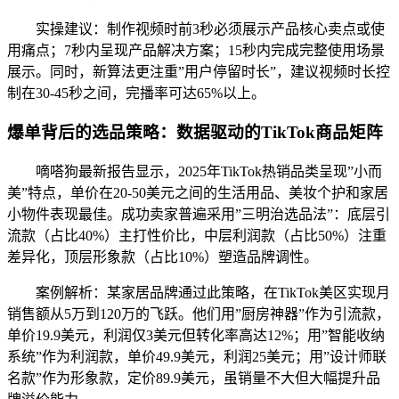
实操建议：制作视频时前3秒必须展示产品核心卖点或使
用痛点；7秒内呈现产品解决方案；15秒内完成完整使用场景
展示。同时，新算法更注重”用户停留时长”，建议视频时长控
制在30-45秒之间，完播率可达65%以上。
爆单背后的选品策略：数据驱动的TikTok商品矩阵
嘀嗒狗最新报告显示，2025年TikTok热销品类呈现”小而
美”特点，单价在20-50美元之间的生活用品、美妆个护和家居
小物件表现最佳。成功卖家普遍采用”三明治选品法”：底层引
流款（占比40%）主打性价比，中层利润款（占比50%）注重
差异化，顶层形象款（占比10%）塑造品牌调性。
案例解析：某家居品牌通过此策略，在TikTok美区实现月
销售额从5万到120万的飞跃。他们用”厨房神器”作为引流款，
单价19.9美元，利润仅3美元但转化率高达12%；用”智能收纳
系统”作为利润款，单价49.9美元，利润25美元；用”设计师联
名款”作为形象款，定价89.9美元，虽销量不大但大幅提升品