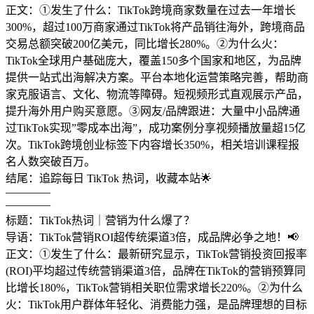
正文：①发生了什么：TikTok跨境商家数量在过去一年增长
300%，超过100万商家通过TikTok将产品销往海外，跨境商品
交易总额突破200亿美元，同比增长280%。②为什么火：
TikTok全球用户基础庞大，覆盖150多个国家和地区，为品牌
提供一站式出海解决方案。平台本地化运营策略完善，帮助商
家克服语言、文化、物流等障碍。短视频形式直观展示产品，
提升海外用户购买意愿。③网友/品牌跟进：大量中小品牌通
过TikTok实现”零成本出海”，成功案例分享视频播放量超15亿
次。TikTok跨境创业标签下内容增长350%，相关培训课程报
名人数突破百万。
结尾：追踪每日 TikTok 热词，收藏本站🌟
————
————
标题：TikTok热词｜营销为什么爆了？
导语：TikTok营销ROI超传统渠道3倍，成品牌必争之地！📢
正文：①发生了什么：最新研究显示，TikTok营销投资回报率
(ROI)平均超过传统营销渠道3倍，品牌在TikTok的营销预算同
比增长180%，TikTok营销相关职位需求增长220%。②为什么
火：TikTok用户群体年轻化、消费能力强，是品牌理想的目标