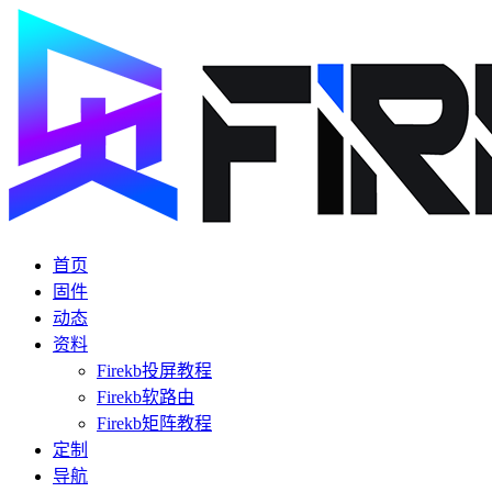
首页
固件
动态
资料
Firekb投屏教程
Firekb软路由
Firekb矩阵教程
定制
导航