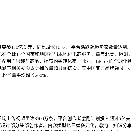
额突破120亿美元，同比增长165%。平台活跃跨境卖家数量达到3
ok已在全球15个国家和地区推出本地化电商服务，覆盖北美、欧洲
匹配用户兴趣与商品，提高购买转化率。此外，TikTok的全球
merce话题下相关视频累计播放量超过80亿次。某中国家居品牌通过
粉丝量平均增长200%。
0万，日均上传视频量达3500万条。平台创作者激励计划投入超过5亿
至超过部分头部创作者。内容类型也日益多元化，教育、知识分享类内