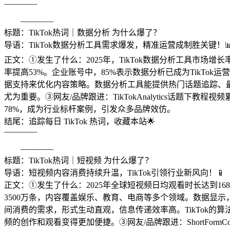
————
————
标题：TikTok热词｜数据分析 为什么爆了？
导语：TikTok数据分析工具需求爆发，精准运营成制胜关键！
正文：①发生了什么：2025年，TikTok数据分析工具市场
率提高53%。企业账号中，85%表示数据分析已成为TikTo
据支持来优化内容策略。数据分析工具能提供热门话题追踪、最
尤为重要。③网友/品牌跟进：TikTokAnalytics话题
78%，成为行业标杆案例，引发众多品牌效仿。
结尾：追踪每日 TikTok 热词，收藏本站🌟
————
————
标题：TikTok热词｜短视频 为什么爆了？
导语：短视频内容消费持续升温，TikTok引领行业新风向！📱
正文：①发生了什么：2025年全球短视频日均观看时长达到16
3500万条，内容覆盖娱乐、教育、电商等多个领域。数据显示，
间消费的需求，形式生动直观，信息传递效率高。TikTok
频的创作和观看变得更加便捷。③网友/品牌跟进：ShortFor