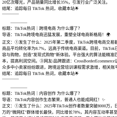
20亿次曝光，产品销量同比增长35%，引发行业广泛关注。
结尾：追踪每日 TikTok 热词，收藏本站🌟
————
————
标题：TikTok热词｜跨境电商 为什么爆了？
导语：TikTok跨境电商迅猛发展，重塑全球电商新格局！🌍
正文：①发生了什么：2025年第二季度，TikTok跨境电商交易
商品平均转化率为8.7%，远高于传统电商渠道。目前，TikT
容与购物，创造”发现式购物”新体验。平台强大的算法能精准
本，提高利润空间。③网友/品牌跟进：CrossBorderEcom
众多中小卖家纷纷跟进，跨境运营培训课程需求激增，相关账号
结尾：追踪每日 TikTok 热词，收藏本站🌟
————
————
标题：TikTok热词｜内容创作 为什么爆了？
导语：TikTok内容创作生态繁荣，普通人也能成网红！✨
正文：①发生了什么：2025年TikTok创作者数量突破800
万的”微网红”群体增长最快，同比增长78%，其内容互动率甚