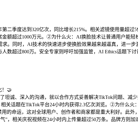
年第二季度达到320亿次，同比增长215%。相关滤镜使用量超过5亿
涉案金额超过1000万元。②为什么火：AI换脸技术让普通用户
求。同时，AI技术的快速进步使换脸效果越来越逼真，进一步
数超过800万。安全专家则呼吁加强监管，AI Ethics话题
！🤝
行了坦诚、深入的沟通，就以合作方式妥善解决TikTok问题、
，相关话题在TikTok平台24小时内获得2.3亿次浏览。②为什么
售或禁用的命运，这对全球用户、创作者和商家都是重大利好。此
口气”，相关庆祝视频在24小时内上传量超过50万条。品牌方则加速