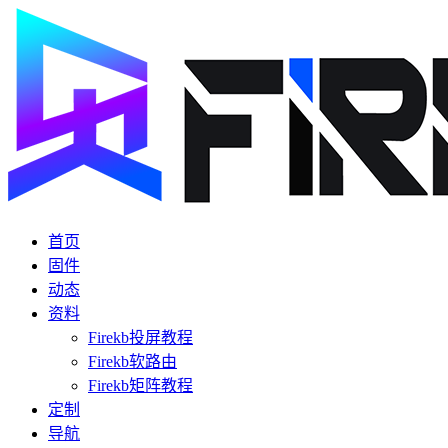
首页
固件
动态
资料
Firekb投屏教程
Firekb软路由
Firekb矩阵教程
定制
导航