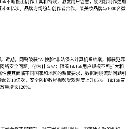
Tok不断推出创作工具和特效，激发用户创意，使内容制作更加
量超过30亿次。品牌方纷纷与创作者合作，某美妆品牌与1000名微
题。近期，网警破获”AI换脸”非法侵入计算机系统案，抓获犯罪
的网络安全问题。②为什么火：随着TikTok用户规模不断扩大和
球属性使其面临不同国家和地区的监管要求，数据跨境流动问题引
超过18亿次，安全防护教程视频受欢迎度上升85%。TikTok宣
量增长120%。