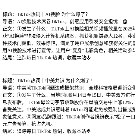
————
标题：TikTok热词｜AI换脸 为什么爆了？
导语：AI换脸技术席卷TikTok，创意应用引发安全担忧！🤖
正文：①发生了什么：TikTok上AI换脸相关视频播放量在2025
获”AI换脸”非法侵入计算机系统案，抓获犯罪嫌疑人12名，
种技术门槛低、效果惊艳，满足了用户展示创意和获得关注的需
用AI换脸技术进行宣传，让用户”变身”电影角色，相关活动参与人
结尾：追踪每日 TikTok 热词，收藏本站🌟
————
————
标题：TikTok热词｜中美共识 为什么爆了？
导语：中美就TikTok问题达成框架共识，全球科技格局迎新变化
正文：①发生了什么：当地时间9月14日至15日，中美双方进
息发布后，TikTok母公司字节跳动股价在盘前交易中上涨12%
备受关注。中美达成共识意味着TikTok可能避免被强制出
象征意义。③网友/品牌跟进：TikTok创作者纷纷表示”松了一
元广告预算，抢占先机。
结尾：追踪每日 TikTok 热词，收藏本站🌟