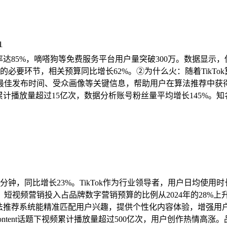

增长率达85%，嘀嗒狗等免费服务平台用户量突破300万。数据显
k运营的必要环节，相关预算同比增长62%。②为什么火：随着Tik
佳发布时间、受众画像等关键信息，帮助用户在算法推荐中获得优
下教程视频累计播放量超过15亿次，数据分析账号粉丝量平均增长14
8分钟，同比增长23%。TikTok作为行业领导者，用户日均使
短视频营销投入占品牌数字营销预算的比例从2024年的28%上升
的算法推荐系统能精准匹配用户兴趣，提供个性化内容体验，增强用
mContent话题下视频累计播放量超过500亿次，用户创作热