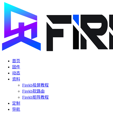
首页
固件
动态
资料
Firekb投屏教程
Firekb软路由
Firekb矩阵教程
定制
导航