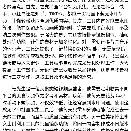
者的痛点。首先，它支持全平台视频采集，无论是抖音、快
手、小红书还是知乎、TikTok，都能一键批量下载无水印视
频，让你轻松获取全网优质内容。其次，工具内置智能去水印
算法，能在保留原视频画质的同时，完美去除平台水印，不影
响二次创作效果。更强大的是，它还支持批量镜像翻转、抽帧
处理等功能，让你的素材更加多样化。对于需要替换背景音乐
的运营者，工具还提供了一键替换BGM的功能，无需复杂编
辑软件就能完成视频处理。整个操作流程简单直观，只需输入
链接或导入关键词，工具就能自动完成采集和处理工作，大大
提高了工作效率。无论你是需要收集竞品视频，还是寻找素材
进行二次创作，这款工具都能满足你的需求。
张先生是一位美食类短视频运营者，他需要定期收集不同
平台的美食视频作为参考和素材。以前，他每天要花费3-4小
时手动下载视频，不仅效率低，还经常遇到水印问题。使用这
款无水印批量采集工具后，他每天只需30分钟就能完成过去一
天的工作量，而且视频质量完全没有损失。另一位美妆博主李
女士则利用工具的批量镜像功能，将同一内容制作成不同版本
的视频，有效提高了账号的活跃度和粉丝粘性。这些案例充分