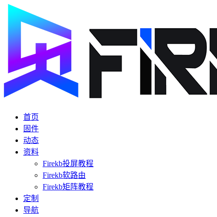
首页
固件
动态
资料
Firekb投屏教程
Firekb软路由
Firekb矩阵教程
定制
导航