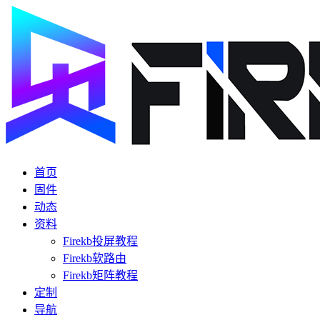
首页
固件
动态
资料
Firekb投屏教程
Firekb软路由
Firekb矩阵教程
定制
导航