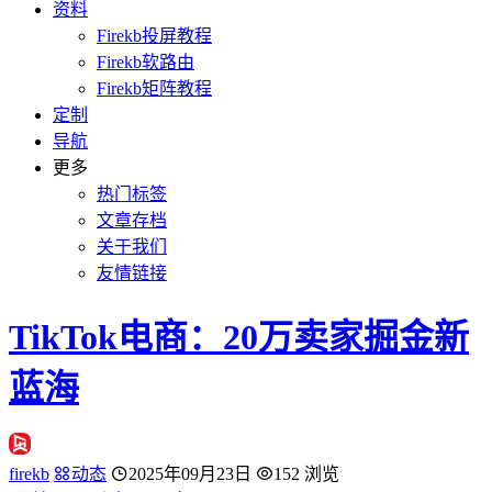
资料
Firekb投屏教程
Firekb软路由
Firekb矩阵教程
定制
导航
更多
热门标签
文章存档
关于我们
友情链接
TikTok电商：20万卖家掘金新
蓝海
firekb
动态
2025年09月23日
152 浏览