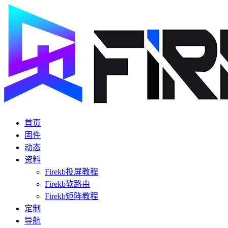
首页
固件
动态
资料
Firekb投屏教程
Firekb软路由
Firekb矩阵教程
定制
导航