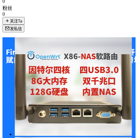
0
粉丝
0
关注Ta
发私信