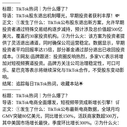
————
标题：TikTok热词｜为什么爆了？
导语：TikTok股东退出机制曝光，早期投资者获利丰厚！💸
正文：①发生了什么：TikTok公布股东退出新方案，允许早期
投资者通过特殊交易结构逐步减持，预计涉及总价值超500亿
美元，覆盖约30家投资机构。②为什么火：该方案为投资者提
供了灵活退出通道，同时确保公司运营稳定。数据显示，早期
投资者平均回报率达15倍，部分基金通过部分退出已收回投资
成本。③网友/品牌跟进：投资圈反响热烈，多家VC表示将增
加对短视频赛道投资。品牌方关注公司治理稳定性，可口可
乐、星巴克等表示将继续深化与TikTok合作，不受股东变动影
响。
结尾：追踪每日TikTok热词，收藏本站🌟
————
标题：TikTok热词｜为什么爆了？
导语：TikTok电商全面爆发，短视频带货成新增长引擎！🛒
正文：①发生了什么：TikTok公布最新电商数据，全球月均
GMV突破80亿美元，同比增长150%，活跃商家数超500万，
其中美国市场增长最快，季度环比增长300%。②为什么火：