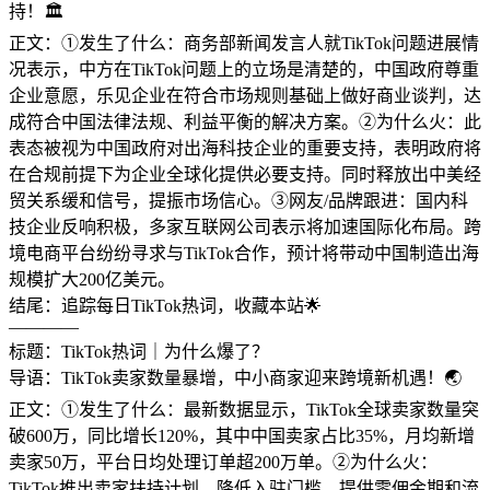
持！🏛️
正文：①发生了什么：商务部新闻发言人就TikTok问题进展情
况表示，中方在TikTok问题上的立场是清楚的，中国政府尊重
企业意愿，乐见企业在符合市场规则基础上做好商业谈判，达
成符合中国法律法规、利益平衡的解决方案。②为什么火：此
表态被视为中国政府对出海科技企业的重要支持，表明政府将
在合规前提下为企业全球化提供必要支持。同时释放出中美经
贸关系缓和信号，提振市场信心。③网友/品牌跟进：国内科
技企业反响积极，多家互联网公司表示将加速国际化布局。跨
境电商平台纷纷寻求与TikTok合作，预计将带动中国制造出海
规模扩大200亿美元。
结尾：追踪每日TikTok热词，收藏本站🌟
————
标题：TikTok热词｜为什么爆了？
导语：TikTok卖家数量暴增，中小商家迎来跨境新机遇！🌏
正文：①发生了什么：最新数据显示，TikTok全球卖家数量突
破600万，同比增长120%，其中中国卖家占比35%，月均新增
卖家50万，平台日均处理订单超200万单。②为什么火：
TikTok推出卖家扶持计划，降低入驻门槛，提供零佣金期和流