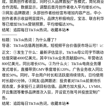
成，提高创作者收益，同时引入品牌直投广告模式，简化商业
合作流程。数据显示，调整后首月创作者收入平均增长45%。
③网友/品牌跟进：头部创作者纷纷宣布增加内容产出，中小
创作者表示收益明显提升。品牌方积极响应，宝洁、联合利华
等已增加TikTok营销预算，平均增幅达30%。
结尾：追踪每日TikTok热词，收藏本站🌟
————
标题：TikTok热词｜为什么爆了？
导语：TikTok估值再创新高，短视频平台价值获市场认可！📈
正文：①发生了什么：最新评估显示，TikTok母公司字节跳动
估值突破4000亿美元，其中TikTok业务贡献超60%，年营收达
800亿美元，同比增长65%。②为什么火：TikTok电商业务爆
发式增长，直播带货GMV季度增长120%，广告业务收入同比
增长50%。同时，平台用户时长和活跃度持续领先，日均使用
时长超95分钟。③网友/品牌跟进：投资者对TikTok前景持乐
观态度，多家投行上调目标估值。品牌方加大投入，LVMH、
开云集团等奢侈品牌首次入驻，开设官方账号并投放定制广
告。
结尾：追踪每日TikTok热词，收藏本站🌟