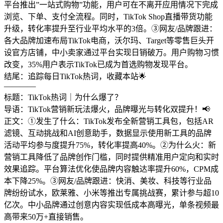
平台推出”一站式购物”功能，用户可在不离开应用情况下完成
浏览、下单、支付全流程。同时，TikTok Shop直播带货功能
升级，转化率提升至行业平均水平的3倍。③网友/品牌跟进：
各大品牌加速布局TikTok电商，沃尔玛、Target等零售巨头开
设官方店铺，中小卖家通过平台实现日销破万。用户购物习惯
改变，35%用户表示TikTok已成为首选购物发现平台。
结尾：追踪每日TikTok热词，收藏本站🌟
————
标题：TikTok热词｜为什么爆了？
导语：TikTok营销新玩法爆火，品牌曝光与转化双提升！📢
正文：①发生了什么：TikTok发布全新营销工具包，包括AR
滤镜、互动挑战和AI创意助手，数据显示使用新工具的品牌
活动平均参与度提升75%，转化率提高40%。②为什么火：新
营销工具降低了品牌创作门槛，同时提供精准用户定向和实时
效果追踪。平台算法优化使品牌内容触达率提升60%，CPM成
本下降25%。③网友/品牌跟进：快消、美妆、科技等行业品
牌纷纷试水，欧莱雅、小米等推出专属挑战赛，累计参与超10
亿次。中小品牌通过创意内容实现低成本高曝光，单条视频最
高带来50万+直接销售。