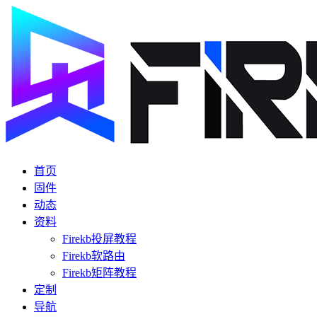
首页
固件
动态
资料
Firekb投屏教程
Firekb软路由
Firekb矩阵教程
定制
导航