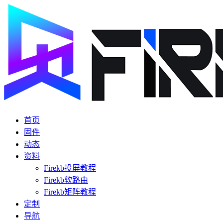
首页
固件
动态
资料
Firekb投屏教程
Firekb软路由
Firekb矩阵教程
定制
导航