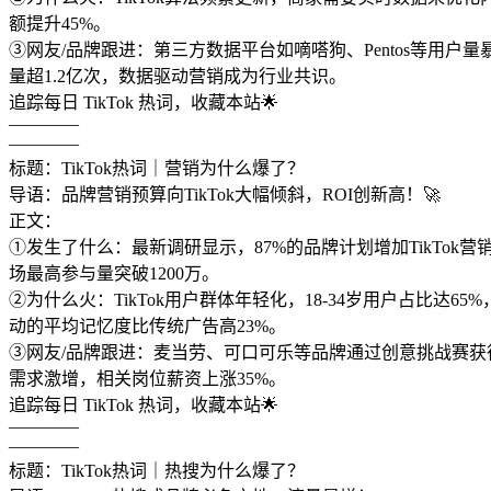
额提升45%。
③网友/品牌跟进：第三方数据平台如嘀嗒狗、Pentos等用户量
量超1.2亿次，数据驱动营销成为行业共识。
追踪每日 TikTok 热词，收藏本站🌟
————
————
标题：TikTok热词｜营销为什么爆了？
导语：品牌营销预算向TikTok大幅倾斜，ROI创新高！🚀
正文：
①发生了什么：最新调研显示，87%的品牌计划增加TikTok营销
场最高参与量突破1200万。
②为什么火：TikTok用户群体年轻化，18-34岁用户占比达65%
动的平均记忆度比传统广告高23%。
③网友/品牌跟进：麦当劳、可口可乐等品牌通过创意挑战赛获得数十
需求激增，相关岗位薪资上涨35%。
追踪每日 TikTok 热词，收藏本站🌟
————
————
标题：TikTok热词｜热搜为什么爆了？