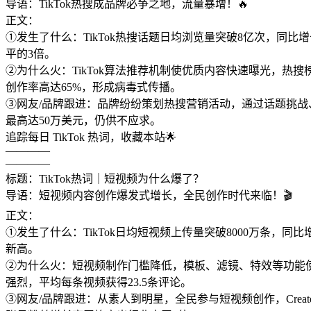
导语：TikTok热搜成品牌必争之地，流量暴增！🔥
正文：
①发生了什么：TikTok热搜话题日均浏览量突破8亿次，同比
平的3倍。
②为什么火：TikTok算法推荐机制使优质内容快速曝光，热
创作率高达65%，形成病毒式传播。
③网友/品牌跟进：品牌纷纷策划热搜营销活动，通过话题挑战、明
最高达50万美元，仍供不应求。
追踪每日 TikTok 热词，收藏本站🌟
————
————
标题：TikTok热词｜短视频为什么爆了？
导语：短视频内容创作爆发式增长，全民创作时代来临！🎬
正文：
①发生了什么：TikTok日均短视频上传量突破8000万条，
新高。
②为什么火：短视频制作门槛降低，模板、滤镜、特效等功能使
强烈，平均每条视频获得23.5条评论。
③网友/品牌跟进：从素人到明星，全民参与短视频创作，Crea