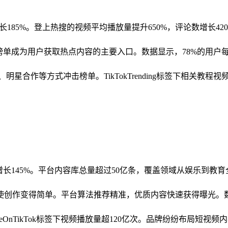
增长185%。登上热搜的视频平均播放量提升650%，评论数增长4
搜榜单成为用户获取热点内容的主要入口。数据显示，78%的用户
星合作等方式冲击榜单。TikTokTrending标签下相关教程
同比增长145%。平台内容库总量超过50亿条，覆盖领域从娱乐到
创作变得简单。平台算法推荐精准，优质内容快速获得曝光。数据显
teOnTikTok标签下视频播放量超120亿次。品牌纷纷布局