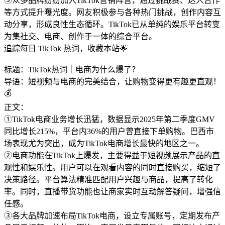
③众多品牌纷纷加入TikTok营销阵营，通过挑战赛、达人合作
等方式提升曝光度。网友积极参与各种热门挑战，创作内容互
动分享，形成良性生态循环。TikTok已从单纯的娱乐平台转变
为集社交、电商、创作于一体的综合平台。
追踪每日 TikTok 热词，收藏本站🌟
————
标题：TikTok热词｜电商为什么爆了？
导语：短视频与电商的完美结合，让购物变得更有趣更直观！
💰
正文：
①TikTok电商业务增长迅猛，数据显示2025年第二季度GMV
同比增长215%，平台内36%的用户曾直接下单购物。巴西市
场表现尤为突出，成为TikTok电商增长最快的地区之一。
②电商功能在TikTok上爆发，主要得益于短视频展示产品的直
观性和娱乐性。用户可以在观看内容的同时直接购买，缩短了
决策路径。平台算法精准匹配用户兴趣与商品，提高了转化
率。同时，直播带货功能也让商家实时互动解答疑问，增强信
任感。
③各大品牌加速布局TikTok电商，设立专属账号，定期发布产