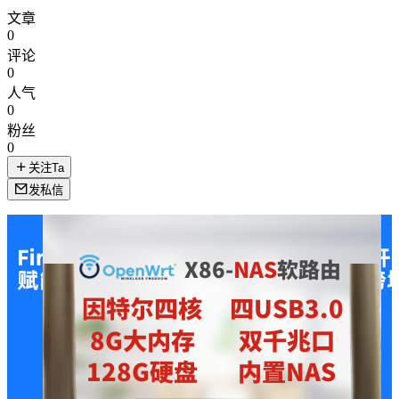
文章
0
评论
0
人气
0
粉丝
0
关注Ta
发私信