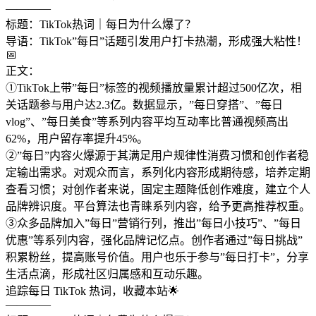
————
标题：TikTok热词｜每日为什么爆了？
导语：TikTok”每日”话题引发用户打卡热潮，形成强大粘性！
📅
正文：
①TikTok上带”每日”标签的视频播放量累计超过500亿次，相
关话题参与用户达2.3亿。数据显示，”每日穿搭”、”每日
vlog”、”每日美食”等系列内容平均互动率比普通视频高出
62%，用户留存率提升45%。
②”每日”内容火爆源于其满足用户规律性消费习惯和创作者稳
定输出需求。对观众而言，系列化内容形成期待感，培养定期
查看习惯；对创作者来说，固定主题降低创作难度，建立个人
品牌辨识度。平台算法也青睐系列内容，给予更高推荐权重。
③众多品牌加入”每日”营销行列，推出”每日小技巧”、”每日
优惠”等系列内容，强化品牌记忆点。创作者通过”每日挑战”
积累粉丝，提高账号价值。用户也乐于参与”每日打卡”，分享
生活点滴，形成社区归属感和互动乐趣。
追踪每日 TikTok 热词，收藏本站🌟
————