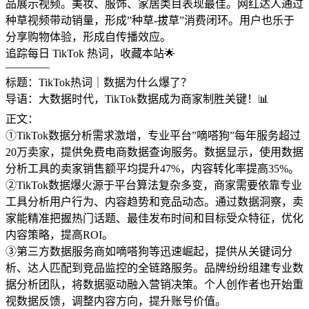
品展示视频。美妆、服饰、家居类目表现最佳。网红达人通过
种草视频带动销量，形成”种草-拔草”消费闭环。用户也乐于
分享购物体验，形成自传播效应。
追踪每日 TikTok 热词，收藏本站🌟
————
标题：TikTok热词｜数据为什么爆了？
导语：大数据时代，TikTok数据成为商家制胜关键！📊
正文：
①TikTok数据分析需求激增，专业平台”嘀嗒狗”每年服务超过
20万卖家，提供免费电商数据查询服务。数据显示，使用数据
分析工具的卖家销售额平均提升47%，内容转化率提高35%。
②TikTok数据爆火源于平台算法复杂多变，商家需要依靠专业
工具分析用户行为、内容趋势和竞品动态。通过数据洞察，卖
家能精准把握热门话题、最佳发布时间和目标受众特征，优化
内容策略，提高ROI。
③第三方数据服务商如嘀嗒狗等迅速崛起，提供从关键词分
析、达人匹配到竞品监控的全链路服务。品牌纷纷组建专业数
据分析团队，将数据驱动融入营销决策。个人创作者也开始重
视数据反馈，调整内容方向，提升账号价值。