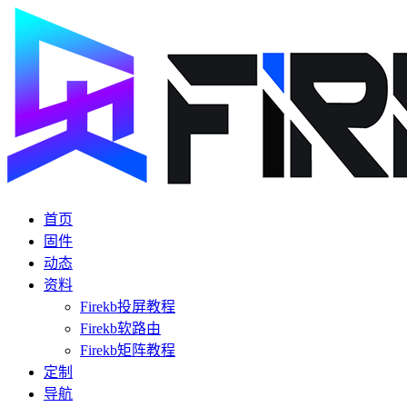
首页
固件
动态
资料
Firekb投屏教程
Firekb软路由
Firekb矩阵教程
定制
导航