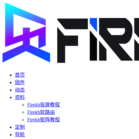
首页
固件
动态
资料
Firekb投屏教程
Firekb软路由
Firekb矩阵教程
定制
导航