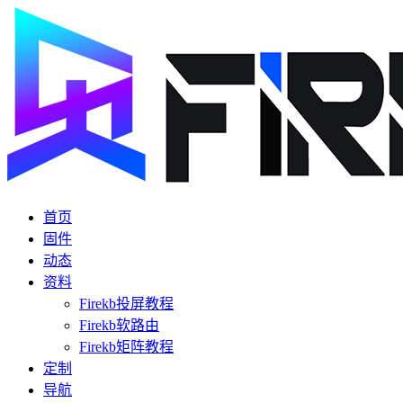
首页
固件
动态
资料
Firekb投屏教程
Firekb软路由
Firekb矩阵教程
定制
导航