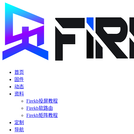
首页
固件
动态
资料
Firekb投屏教程
Firekb软路由
Firekb矩阵教程
定制
导航