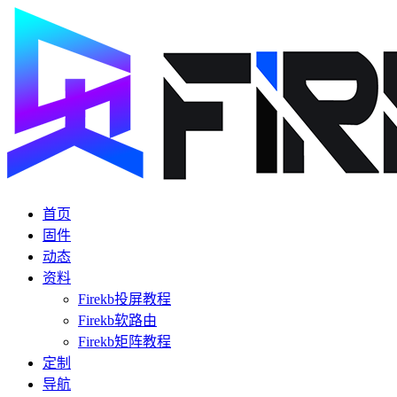
首页
固件
动态
资料
Firekb投屏教程
Firekb软路由
Firekb矩阵教程
定制
导航