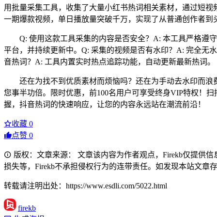
用批量采集工具，收集了大量小红书热词相关素材，通过短视
一期爆款视频，单日播放量突破千万，实现了从普通创作者到
Q: 使用这款工具采集的内容是否安全？A: 本工具严格
平台，并持续更新中。Q: 采集的视频是否有水印？A: 完全无
音热词？A: 工具内置实时热点追踪功能，自动更新最新热词。
还在为找不到优质素材而烦恼吗？还在为手动去水印而浪
您事半功倍。限时优惠，前100名用户可享受终身VIP特权
握，抖音热词的快速响应，让您的内容永远站在潮流前沿！
收藏
0
点赞
0
版权：文章来源： 文章该内容为作者观点，Firekb仅提
损失等，Firekb不承担侵权行为的连带责任。如发现本站文章存在版权
转载请注明出处：https://www.esdli.com/5022.html
firekb