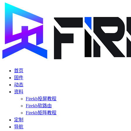
首页
固件
动态
资料
Firekb投屏教程
Firekb软路由
Firekb矩阵教程
定制
导航