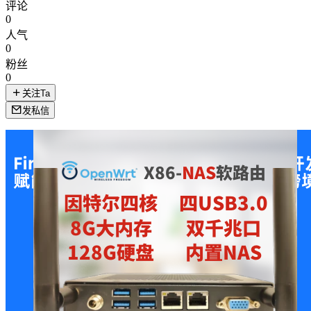
评论
0
人气
0
粉丝
0
关注Ta
发私信