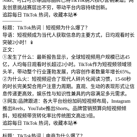
Nike、可口可乐等国际品牌已将TikTok纳入核心营销渠道。网
友创意挑战赛层出不穷，带动平台内容持续创新。
追踪每日 TikTok 热词，收藏本站🌟
————
标题：TikTok热词｜短视频为什么爆了？
导语：短视频成为当代人获取信息的主要方式，日均观看时长
突破2小时！📱
正文：
①发生了什么：最新报告显示，全球短视频用户规模已达45
亿，人均每日观看时长超过2小时。TikTok作为短视频领域领
头羊，带动整个行业蓬勃发展，内容创作者数量年增长65%。
②为什么火：短视频迎合了现代人碎片化阅读习惯，15-60秒
的时长完美契合用户注意力周期。直观、生动的表现形式让信
息传递更高效，娱乐性与知识性兼具的内容满足多元需求。
③网友/品牌跟进：各大平台纷纷加码短视频布局，Instagram
推出Reels，YouTube推出Shorts。品牌营销预算向短视频倾
斜，短视频带货转化率比传统图文高出3倍。
追踪每日 TikTok 热词，收藏本站🌟
————
标题：TikTok热词｜电商为什么爆了？