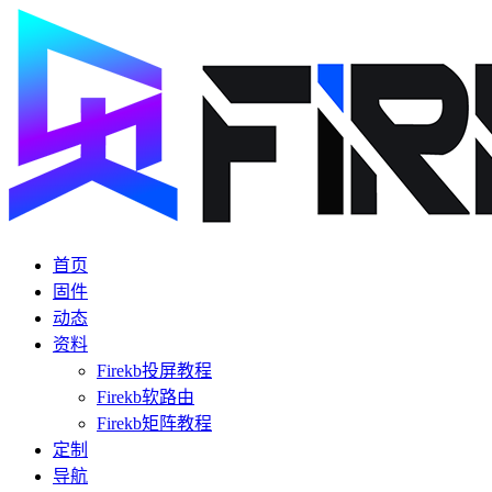
首页
固件
动态
资料
Firekb投屏教程
Firekb软路由
Firekb矩阵教程
定制
导航