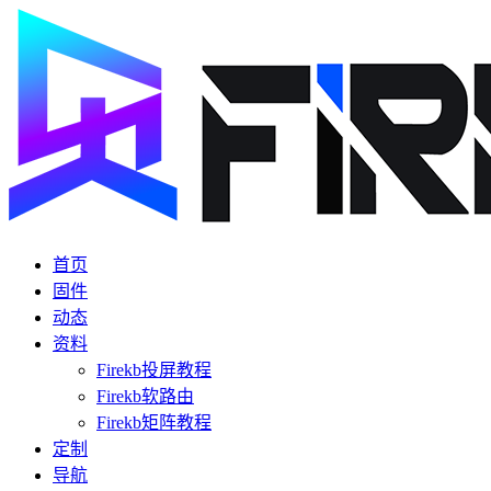
首页
固件
动态
资料
Firekb投屏教程
Firekb软路由
Firekb矩阵教程
定制
导航