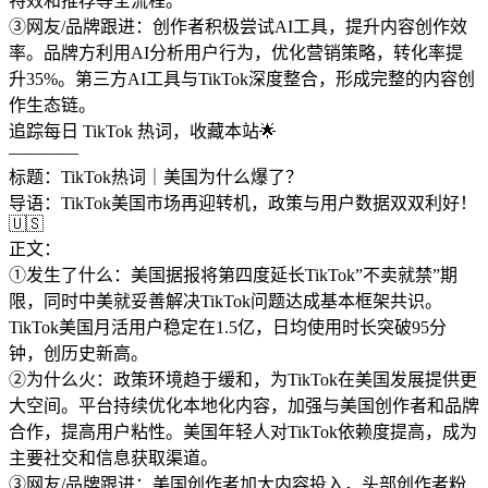
特效和推荐等全流程。
③网友/品牌跟进：创作者积极尝试AI工具，提升内容创作效
率。品牌方利用AI分析用户行为，优化营销策略，转化率提
升35%。第三方AI工具与TikTok深度整合，形成完整的内容创
作生态链。
追踪每日 TikTok 热词，收藏本站🌟
————
标题：TikTok热词｜美国为什么爆了？
导语：TikTok美国市场再迎转机，政策与用户数据双双利好！
🇺🇸
正文：
①发生了什么：美国据报将第四度延长TikTok”不卖就禁”期
限，同时中美就妥善解决TikTok问题达成基本框架共识。
TikTok美国月活用户稳定在1.5亿，日均使用时长突破95分
钟，创历史新高。
②为什么火：政策环境趋于缓和，为TikTok在美国发展提供更
大空间。平台持续优化本地化内容，加强与美国创作者和品牌
合作，提高用户粘性。美国年轻人对TikTok依赖度提高，成为
主要社交和信息获取渠道。
③网友/品牌跟进：美国创作者加大内容投入，头部创作者粉