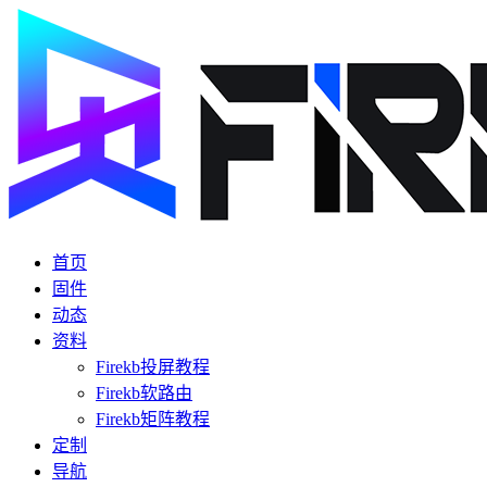
首页
固件
动态
资料
Firekb投屏教程
Firekb软路由
Firekb矩阵教程
定制
导航