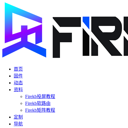
首页
固件
动态
资料
Firekb投屏教程
Firekb软路由
Firekb矩阵教程
定制
导航