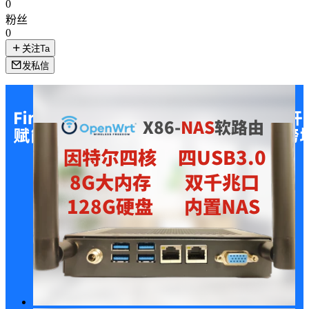
0
粉丝
0
关注Ta
发私信