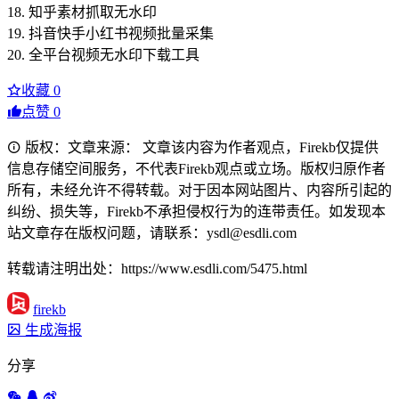
18. 知乎素材抓取无水印
19. 抖音快手小红书视频批量采集
20. 全平台视频无水印下载工具
收藏
0
点赞
0
版权：文章来源： 文章该内容为作者观点，Firekb仅提供
信息存储空间服务，不代表Firekb观点或立场。版权归原作者
所有，未经允许不得转载。对于因本网站图片、内容所引起的
纠纷、损失等，Firekb不承担侵权行为的连带责任。如发现本
站文章存在版权问题，请联系：ysdl@esdli.com
转载请注明出处：https://www.esdli.com/5475.html
firekb
生成海报
分享