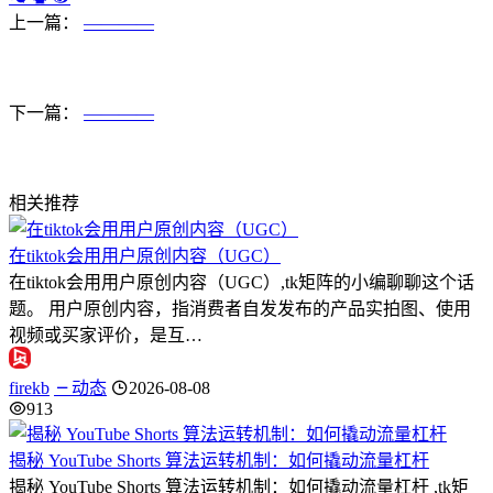
上一篇：
————
下一篇：
————
相关推荐
在tiktok会用用户原创内容（UGC）
在tiktok会用用户原创内容（UGC）,tk矩阵的小编聊聊这个话
题。 用户原创内容，指消费者自发发布的产品实拍图、使用
视频或买家评价，是互…
firekb
动态
2026-08-08
913
揭秘 YouTube Shorts 算法运转机制：如何撬动流量杠杆
揭秘 YouTube Shorts 算法运转机制：如何撬动流量杠杆 ,tk矩