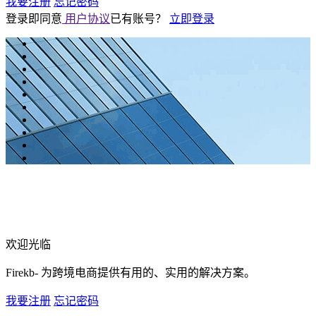
我要注册
忘记密码
登录即同意
用户协议
已有账号？
立即登录
欢迎光临
Firekb- 为跨境电商提供有用的、实用的解决方案。
我要注册
忘记密码