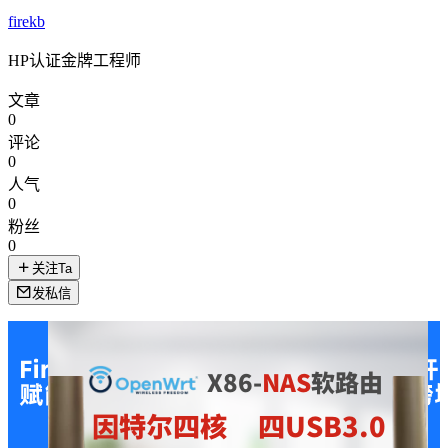
firekb
HP认证金牌工程师
文章
0
评论
0
人气
0
粉丝
0
关注Ta
发私信