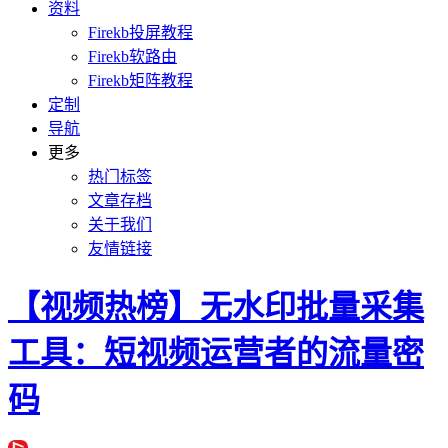
资料
Firekb投屏教程
Firekb软路由
Firekb矩阵教程
定制
导航
更多
热门标签
文章存档
关于我们
友情链接
【视频热榜】无水印批量采集
工具：短视频运营者的流量密
码