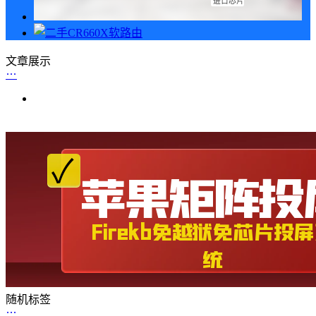
文章展示
随机标签