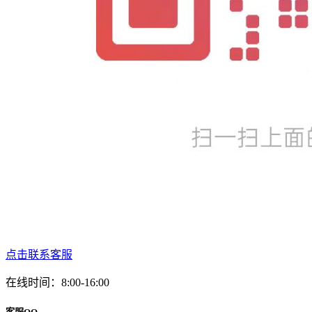
点击联系客服
在线时间：8:00-16:00