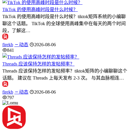
TikTok 的使用高峰时段是什么时候？
TikTok 的使用高峰时段是什么时候？tiktok矩阵系统的小编聊
聊这个话题。 TikTok 的全球使用高峰集中在每天的两个时间
段，了解这…
firekb
动态
2026-08-06
841
Threads 应该保持怎样的发帖频率？
Threads 应该保持怎样的发帖频率？tiktok矩阵的小编聊聊这个
话题。 建议在 Threads 上每天发布 2-3 次。 与其血脉相连…
firekb
动态
2026-08-06
797