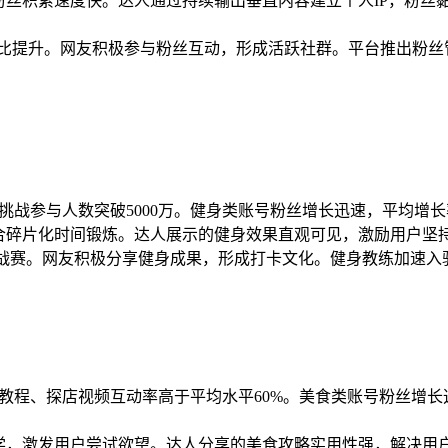
，粉丝积累速度快。达人通过持续输出垂直内容建立个人IP，粉丝黏
占比提升。网友积极参与粉丝互动，形成活跃社群。平台推出粉丝
健身挑战参与人数突破5000万。健身类账号粉丝增长迅速，平均增长
合碎片化时间锻炼。达人展示的健身效果直观可见，激励用户坚持。
专属挑战赛。网友积极分享健身成果，形成打卡文化。健身教练加速
美食教程、探店视频互动率高于平均水平60%。美食类账号粉丝增
学，激发用户尝试欲望。达人分享的美食攻略实用性强，解决用户”吃