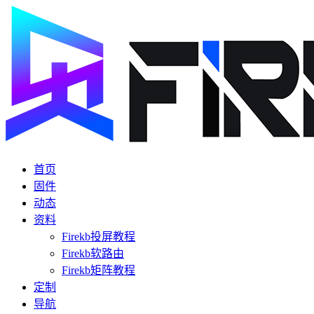
首页
固件
动态
资料
Firekb投屏教程
Firekb软路由
Firekb矩阵教程
定制
导航