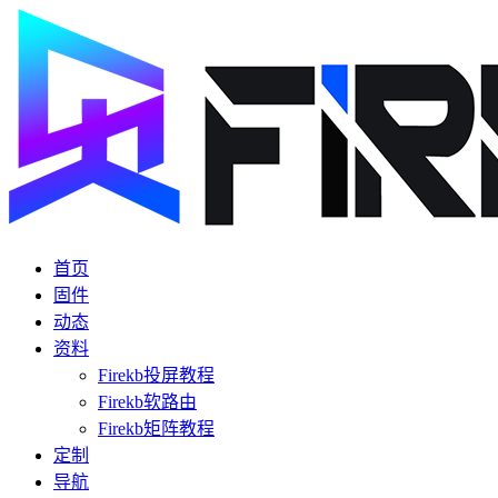
首页
固件
动态
资料
Firekb投屏教程
Firekb软路由
Firekb矩阵教程
定制
导航