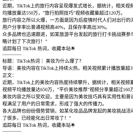
近期，TikTok上的旅行内容呈现爆发式增长，据统计，相关视
均播放量达550万，”旅行拍照技巧”视频收藏量超过120万。
旅行内容之所以火爆，一方面是因为后疫情时代人们对出行的渴
用户分享率比普通视频高40%，且保存率高出30%。
众多品牌也迅速跟进，如某旅游平台发起的旅行打卡挑战赛参与人数
略计划了下次旅行！”
追踪每日 TikTok 热词，收藏本站🌟
————
标题：TikTok热词｜ 美妆为什么爆了？
导语：美妆内容在TikTok上持续火热，相关视频累计播放量超35
正文：
近期，TikTok上的美妆内容热度持续攀升，据统计，相关视
视频平均播放量达650万，”平价美妆推荐”视频分享量超过160
美妆内容之所以受欢迎，主要是因为美妆技巧具有实用性和普适
程满足了用户的日常需求，形成了强大的传播力。
各大品牌也纷纷借势营销，如某化妆品品牌发起的美妆挑战活动参
了很多，已经能化出日常妆了！”
追踪每日 TikTok 热词，收藏本站🌟
————