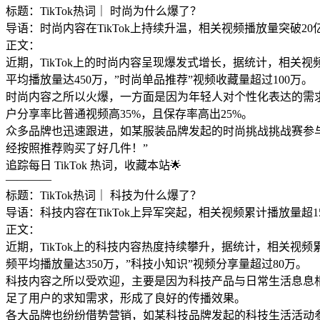
标题：TikTok热词｜ 时尚为什么爆了？
导语：时尚内容在TikTok上持续升温，相关视频播放量突破20亿
正文：
近期，TikTok上的时尚内容呈现爆发式增长，据统计，相关
平均播放量达450万，”时尚单品推荐”视频收藏量超过100万。
时尚内容之所以火爆，一方面是因为年轻人对个性化表达的需求
户分享率比普通视频高35%，且保存率高出25%。
众多品牌也迅速跟进，如某服装品牌发起的时尚挑战挑战赛参与人数
经按照推荐购买了好几件！”
追踪每日 TikTok 热词，收藏本站🌟
————
标题：TikTok热词｜ 科技为什么爆了？
导语：科技内容在TikTok上异军突起，相关视频累计播放量超15
正文：
近期，TikTok上的科技内容热度持续攀升，据统计，相关视
频平均播放量达350万，”科技小知识”视频分享量超过80万。
科技内容之所以受欢迎，主要是因为科技产品与日常生活息息相
足了用户的求知需求，形成了良好的传播效果。
各大品牌也纷纷借势营销，如某科技品牌发起的科技生活活动参与