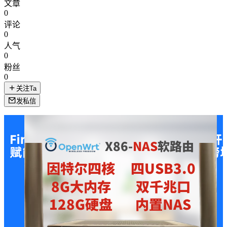
文章
0
评论
0
人气
0
粉丝
0
关注Ta
发私信