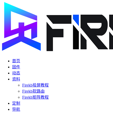
首页
固件
动态
资料
Firekb投屏教程
Firekb软路由
Firekb矩阵教程
定制
导航