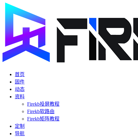
首页
固件
动态
资料
Firekb投屏教程
Firekb软路由
Firekb矩阵教程
定制
导航