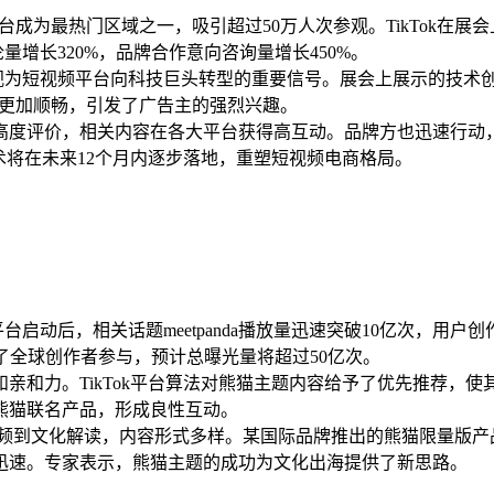
kTok展台成为最热门区域之一，吸引超过50万人次参观。TikTo
讨论量增长320%，品牌合作意向咨询量增长450%。
的亮相被视为短视频平台向科技巨头转型的重要信号。展会上展示的
化路径更加顺畅，引发了广告主的强烈兴趣。
现给予高度评价，相关内容在各大平台获得高互动。品牌方也迅速行动
技术将在未来12个月内逐步落地，重塑短视频电商格局。
平台启动后，相关话题meetpanda播放量迅速突破10亿次，用
引了全球创作者参与，预计总曝光量将超过50亿次。
亲和力。TikTok平台算法对熊猫主题内容给予了优先推荐，
熊猫联名产品，形成良性互动。
到文化解读，内容形式多样。某国际品牌推出的熊猫限量版产品，通
迅速。专家表示，熊猫主题的成功为文化出海提供了新思路。