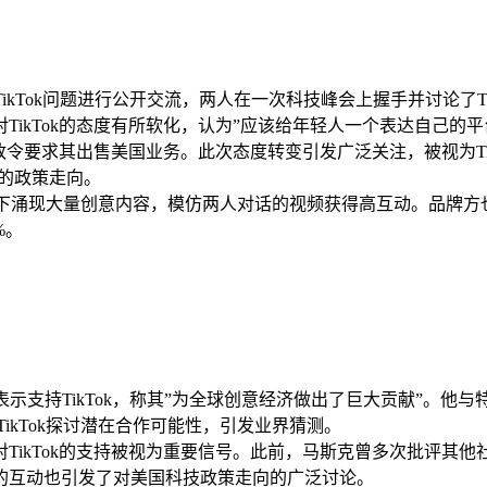
Tok问题进行公开交流，两人在一次科技峰会上握手并讨论了TikT
TikTok的态度有所软化，认为”应该给年轻人一个表达自己的平
行政令要求其出售美国业务。此次态度转变引发广泛关注，被视为T
ok的政策走向。
话题下涌现大量创意内容，模仿两人对话的视频获得高互动。品牌
%。
持TikTok，称其”为全球创意经济做出了巨大贡献”。他与特朗普
ikTok探讨潜在合作可能性，引发业界猜测。
ikTok的支持被视为重要信号。此前，马斯克曾多次批评其他社
的互动也引发了对美国科技政策走向的广泛讨论。