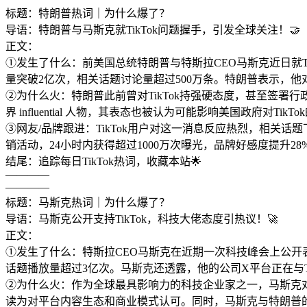
标题：特朗普热词｜为什么爆了？
导语：特朗普与马斯克就TikTok问题握手，引发全球关注！🤝
正文：
①发生了什么：前美国总统特朗普与特斯拉CEO马斯克近日就Tik
量突破2亿次，相关话题讨论量超过500万条。特朗普表示，他对
②为什么火：特朗普此前曾对TikTok持强硬态度，甚至签署
界 influential 人物，其表态也被认为可能影响美国政府对TikT
③网友/品牌跟进：TikTok用户对这一消息反应热烈，相关
销活动，24小时内获得超过1000万次曝光，品牌好感度提升28
结尾：追踪每日TikTok热词，收藏本站🌟
————
————
标题：马斯克热词｜为什么爆了？
导语：马斯克公开支持TikTok，科技大佬态度引热议！🚀
正文：
①发生了什么：特斯拉CEO马斯克在近期一次科技峰会上公开表示支
话题播放量超过3亿次。马斯克还透露，他的公司X平台正在与T
②为什么火：作为全球最具影响力的科技企业家之一，马斯克对T
读为对平台内容生态和商业模式认可。同时，马斯克与特朗普