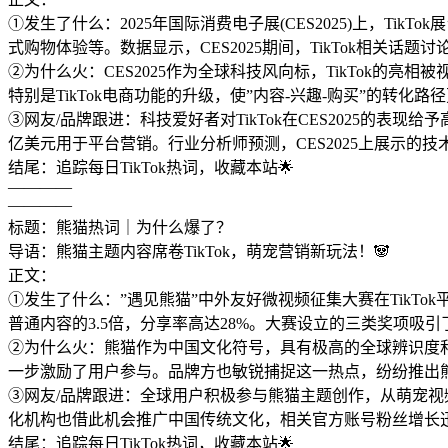
①发生了什么：2025年国际消费电子展(CES2025)上，Ti
式购物体验等。数据显示，CES2025期间，TikTok相关话题
②为什么火：CES2025作为全球科技风向标，TikTok
特别是TikTok电商功能的升级，使”内容-兴趣-购买”的转
③网友/品牌跟进：科技爱好者对TikTok在CES2025的表
亿美元用于平台营销。行业分析师预测，CES2025上展示的
结尾：追踪每日TikTok热词，收藏本站🌟
————
————
标题：熊猫热词｜为什么爆了？
导语：熊猫主题内容席卷TikTok，萌宠营销新玩法！🐼
正文：
①发生了什么：”遇见熊猫”中外友好微视频征集大赛在TikTok
普通内容的3.5倍，分享率高达28%。大赛设立的三类奖项吸
②为什么火：熊猫作为中国文化符号，具有极高的全球辨识度和
一步激励了用户参与。品牌方也敏锐捕捉这一热点，纷纷推出
③网友/品牌跟进：全球用户积极参与熊猫主题创作，从萌宠视频
化机构也借此机会推广中国传统文化，相关官方账号粉丝增长
结尾：追踪每日TikTok热词，收藏本站🌟