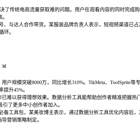
解决了传统电商流量获取难的问题。用户在观看内容的同时完成购
高。
号、与达人合作带货。某服装品牌负责人表示，短视频渠道已占其
循环。
📊
户规模突破8000万，同比增长310%。TikMeta、ToolSpr
率提升45%。
验创作已难以获得理想效果。数据分析工具能帮助创作者精准把握
吸引了更多中小创作者加入。
必备工具包，某美妆博主表示，通过数据分析工具优化内容后，
于指导营销策略制定。